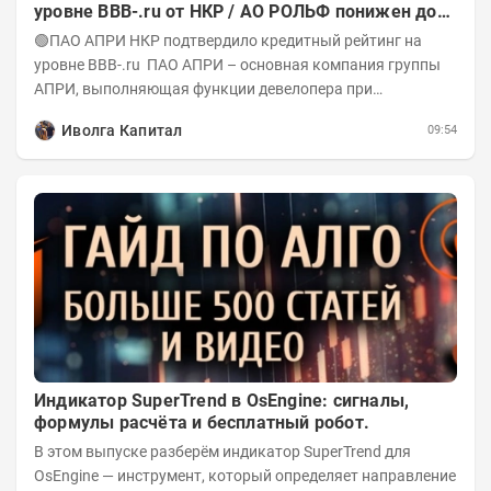
уровне BBB-.ru от НКР / АО РОЛЬФ понижен до
А-(RU) / Элит Строй присвоен на уровне BBB.ru)
🟢ПАО АПРИ НКР подтвердило кредитный рейтинг на
уровне BBB-.ru ПАО АПРИ – основная компания группы
АПРИ, выполняющая функции девелопера при
реализации проектов. Группа с 2014 года...
Иволга Капитал
09:54
Индикатор SuperTrend в OsEngine: сигналы,
формулы расчёта и бесплатный робот.
В этом выпуске разберём индикатор SuperTrend для
OsEngine — инструмент, который определяет направление