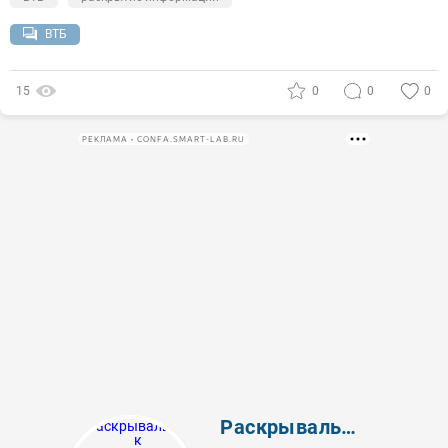
ВТБ
15
0
0
0
РЕКЛАМА • CONFA.SMART-LAB.RU
Раскрывальщик