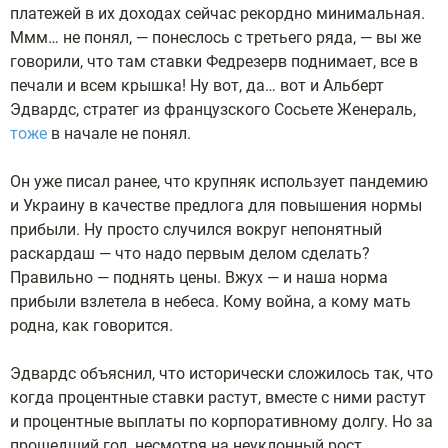
платежей в их доходах сейчас рекордно минимальная.
Ммм… не понял, — понеслось с третьего ряда, — вы же
говорили, что там ставки Федрезерв поднимает, все в
печали и всем крышка! Ну вот, да… вот и Альберт
Эдвардс, стратег из французского Сосьете Женераль,
тоже
в начале не понял.
Он уже писал ранее, что крупняк использует пандемию
и Украину в качестве предлога для повышения нормы
прибыли. Ну просто случился вокруг непонятный
раскардаш — что надо первым делом сделать?
Правильно — поднять цены. Вжух — и наша норма
прибыли взлетела в небеса. Кому война, а кому мать
родна, как говорится.
Эдвардс объяснил, что исторически сложилось так, что
когда процентные ставки растут, вместе с ними растут
и процентные выплаты по корпоративному долгу. Но за
прошедший год, несмотря на неуклонный рост