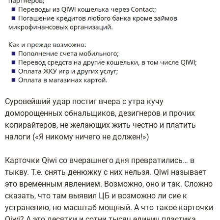
Суровейший удар постиг вчера с утра кучу
доморощенных обнальщиков, дезигнеров и прочих
копирайтеров, не желающих жить честно и платить
налоги («Я никому ничего не должен!»)
Карточки Qiwi со вчерашнего дня превратились… в
тыкву. Т.е. снять денюжку с них нельзя. Qiwi называет
это временным явлением. Возможно, оно и так. Сложно
сказать, что там выявил ЦБ и возможно ли сие к
устранению, но масштаб мощный. А что такое карточки
Qiwi? А это десятки и сотни тысяч единиц пластика,