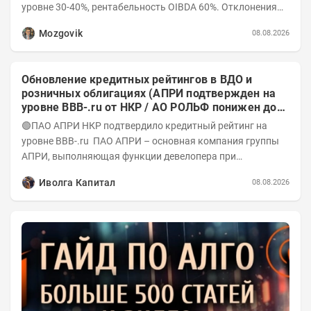
уровне 30-40%, рентабельность OIBDA 60%. Отклонения
значений отчета 2-го квартала от модели —...
Mozgovik
08.08.2026
Обновление кредитных рейтингов в ВДО и
розничных облигациях (АПРИ подтвержден на
уровне BBB-.ru от НКР / АО РОЛЬФ понижен до
А-(RU) / Элит Строй присвоен на уровне BBB.ru)
🟢ПАО АПРИ НКР подтвердило кредитный рейтинг на
уровне BBB-.ru ПАО АПРИ – основная компания группы
АПРИ, выполняющая функции девелопера при
реализации проектов. Группа с 2014 года...
Иволга Капитал
08.08.2026