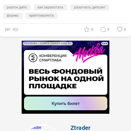
разгон депо
как заработать
разогнать депозит
форекс
криптовалюта
241
0
0
0
РЕКЛАМА • CONFA.SMART-LAB.RU
Ztrader