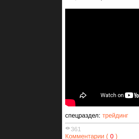
спецраздел:
трейдинг
361
Комментарии (
0
)