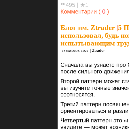
495
|
★1
Комментарии (
0
)
Блог им. Ztrader
|
5 
использовал, будь н
испытывающим тру
|
Ztrader
16 мая 2026, 11:27
Сначала вы узнаете про
после сильного движения
Второй паттерн может с
вы изучите точные значе
соотносятся.
Третий паттерн посвяще
ориентироваться в разл
Четвертый паттерн это «
увидите — может возникн