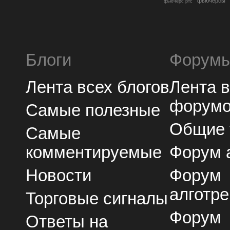
фьючерсы
фьючерс ртс
Блоги
Форум
Лента всех блогов
Лента 
форум
Самые полезные
Общие
Самые
комментируемые
Форум 
Новости
Форум
алготре
Торговые сигналы
Форум
Ответы на