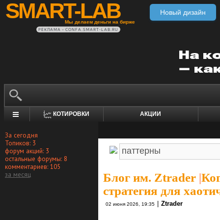
SMART-LAB
Новый дизайн
Мы делаем деньги на бирже
РЕКЛАМА • CONFA.SMART-LAB.RU
КОТИРОВКИ
АКЦИИ
За сегодня
Топиков: 3
форум акций: 3
остальные форумы: 8
комментариев: 105
за месяц
Блог им. Ztrader
|
Ког
стратегия для хаоти
|
Ztrader
02 июня 2026, 19:35