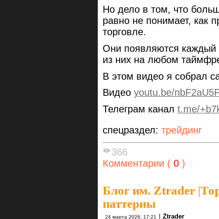
Но дело в том, что боль
равно не понимает, как 
торговле.
Они появляются каждый 
из них на любом таймфр
В этом видео я собрал с
Видео
youtu.be/nbF2aU5
Телеграм канал
t.me/+b
спецраздел:
трейдинг
366
Комментарии (
0
)
Блог им. Ztrader
|
Тор
паттерны
|
Ztrader
24 марта 2026, 17:21