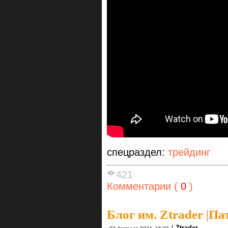
спецраздел:
трейдинг
421
Комментарии (
0
)
Блог им. Ztrader
|
Па
|
Ztrader