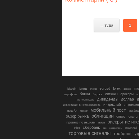
← туда
1
eurusd
forex
imo
bitcoin
brent
cnyrub
gbpusd
банки
биткоин
брокеры
биржа
аэрофлот
в
дивиденды
доллар
д
гмк норникель
индекс мб
инфляция
инвестиции в недвижимость
мобильный пост
лукойл
мосбир
магнит
облигации
обзор рынка
опрос
опцио
раскрытие ин
прогноз по акциям
путин
сбербанк
сбер
северсталь
смартлаб
сво
торговые сигналы
трейдинг
ук