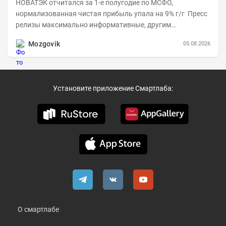
НОВАТЭК отчитался за 1-е полугодие по МСФО,
нормализованная чистая прибыль упала на 9% г/г Пресс
релизы максимально информативные, другим
компаниям в пример (тем более много цифр...
Mozgovik
05.08.2026
Установите приложение Смартлаба:
О смартлабе