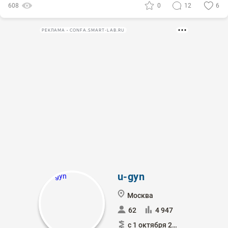
608
0
12
6
РЕКЛАМА • CONFA.SMART-LAB.RU
u-gyn
Москва
62
4 947
с 1 октября 2019