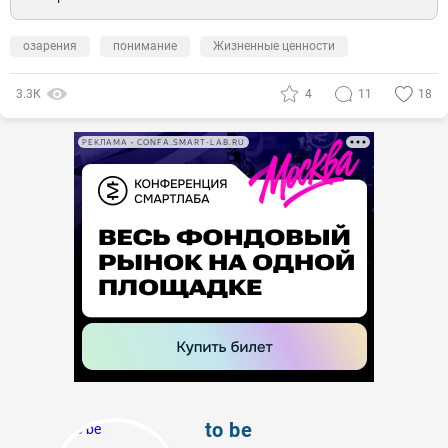
озарения
понимание
Жизненные ценности
3.3К
4
11
18
РЕКЛАМА • CONFA.SMART-LAB.RU
to be