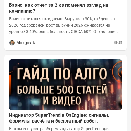
Базис: как отчет за 2 кв поменял взгляд на
компанию?
Базис отчитался ожидаемо. Выручка +30%, гайденс на
2026 год сохранен: рост выручки 2026 ожидается на
уровне 30-40%, рентабельность OIBDA 60%. Отклонения
значений отчета 2-го квартала от модели —...
Mozgovik
09:25
Индикатор SuperTrend в OsEngine: сигналы,
формулы расчёта и бесплатный робот.
В этом выпуске разберём индикатор SuperTrend для