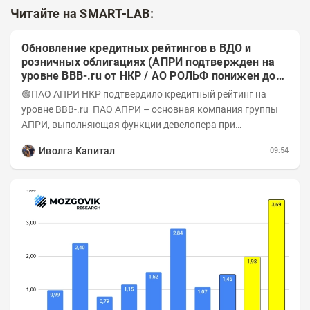
Читайте на SMART-LAB:
Обновление кредитных рейтингов в ВДО и
розничных облигациях (АПРИ подтвержден на
уровне BBB-.ru от НКР / АО РОЛЬФ понижен до
А-(RU) / Элит Строй присвоен на уровне BBB.ru)
🟢ПАО АПРИ НКР подтвердило кредитный рейтинг на
уровне BBB-.ru ПАО АПРИ – основная компания группы
АПРИ, выполняющая функции девелопера при
реализации проектов. Группа с 2014 года...
Иволга Капитал
09:54