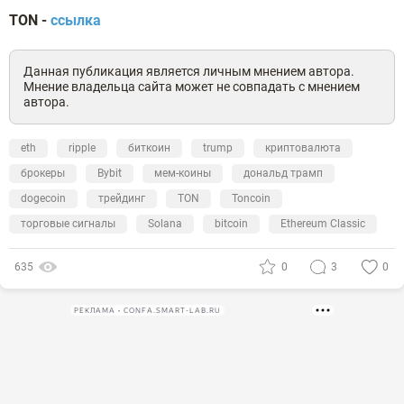
TON
-
ссылка
Данная публикация является личным мнением автора.
Мнение владельца сайта может не совпадать с мнением
автора.
eth
ripple
биткоин
trump
криптовалюта
брокеры
Bybit
мем-коины
дональд трамп
dogecoin
трейдинг
TON
Toncoin
торговые сигналы
Solana
bitcoin
Ethereum Classic
635
0
3
0
РЕКЛАМА • CONFA.SMART-LAB.RU