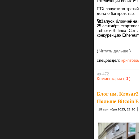
токенизации своих E
FTX запустила третий
дела о банкротстве.
🚀Запуск блокчейна
25 сентября стартова
Tether и Bitfinex. С
конкуренцию Ethereum
(
Читать дальше
)
спецраздел:
криптова
472
Комментарии (
0
)
Блог им. Krosar2
Польше Bitcoin E
|
18 сентября 2025, 22:20