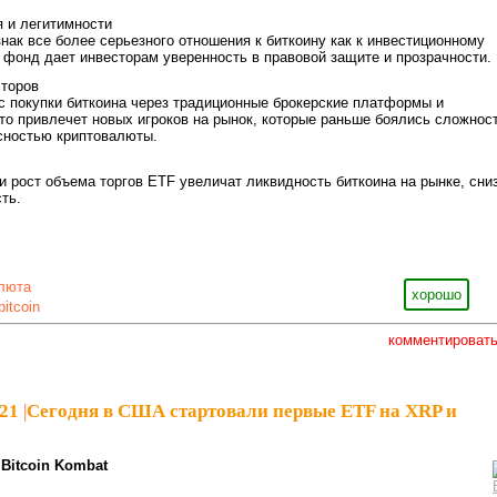
 и легитимности
нак все более серьезного отношения к биткоину как к инвестиционному
 фонд дает инвесторам уверенность в правовой защите и прозрачности.
сторов
 покупки биткоина через традиционные брокерские платформы и
о привлечет новых игроков на рынок, которые раньше боялись сложнос
сностью криптовалюты.
 рост объема торгов ETF увеличат ликвидность биткоина на рынке, сни
ть.
люта
хорошо
bitcoin
комментироват
21
|
Сегодня в США стартовали первые ETF на XRP и
Bitcoin Kombat