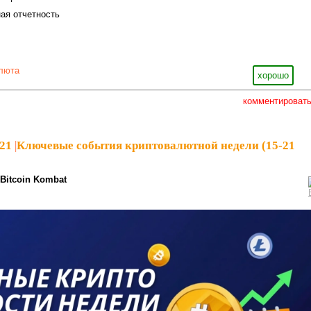
ая отчетность
люта
хорошо
комментироват
21
|
Ключевые события криптовалютной недели (15-21
Bitcoin Kombat