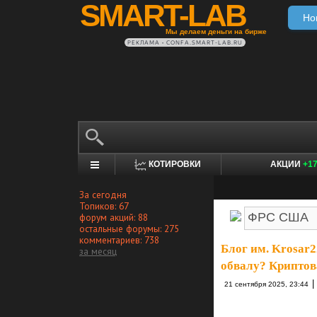
SMART-LAB
Но
Мы делаем деньги на бирже
РЕКЛАМА • CONFA.SMART-LAB.RU
КОТИРОВКИ
АКЦИИ
+1
За сегодня
Топиков: 67
форум акций: 88
остальные форумы: 275
комментариев: 738
Блог им. Krosar2
за месяц
обвалу? Криптов
|
21 сентября 2025, 23:44