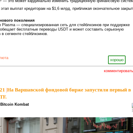
TF — это может кардинально изменить традиционную финансовую систем
 этап выплат кредиторам на $1,6 млрд, приближая окончательное закры
 нового поколения
л Plasma — специализированная сеть для стейблкоинов при поддержке
еть обещает бесплатные переводы USDT и может составить серьезную
 в сегменте стейблкоинов.
люта
хорошо
комментироват
21
|
На Варшавской фондовой бирже запустили первый в
TF.
Bitcoin Kombat