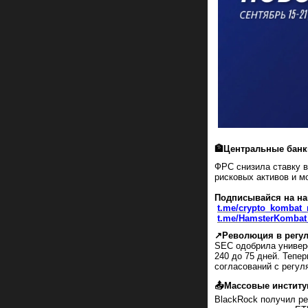
🏦Центральные банк
ФРС снизила ставку в
рисковых активов и м
Подписывайся на на
t.me/crypto_kombat
t.me/HamsterKombat_
↗️Революция в регу
SEC одобрила универ
240 до 75 дней. Тепе
согласований с регул
📤Массовые инстит
BlackRock получил ре