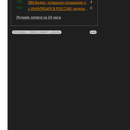
+50
4
📺М.Видео: успешное погашение любимого флоатера
+50
0
📈ИНФЛЯЦИЯ В РОССИИ: недельная дефляция, но в годовом выражении рост 😢
Лучшие записи за 24 часа
РЕКЛАМА • CONFA.SMART-LAB.RU