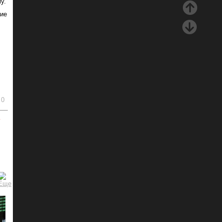
у.
тие
0
ь