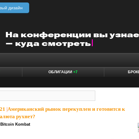
вый дизайн
7
ОБЛИГАЦИИ
+7
БРО
21
|
Американский рынок перекуплен и готовится к
алюта рухнет?
Bitcoin Kombat