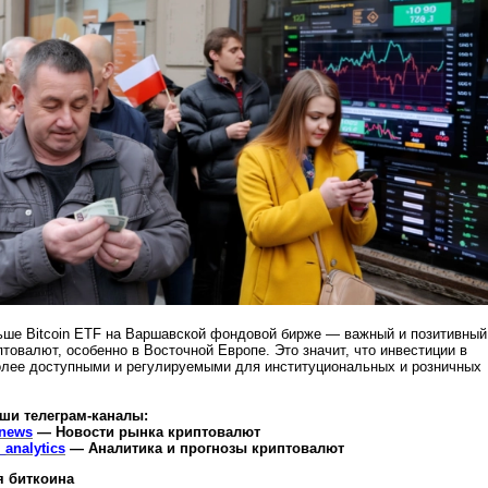
ьше Bitcoin ETF на Варшавской фондовой бирже — важный и позитивный
птовалют, особенно в Восточной Европе. Это значит, что инвестиции в
олее доступными и регулируемыми для институциональных и розничных
ши телеграм-каналы:
_news
— Новости рынка криптовалют
analytics
— Аналитика и прогнозы криптовалют
я биткоина