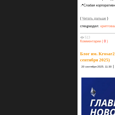
📍Слабая корпоративн
(
Читать дальше
)
спецраздел:
криптова
513
Комментарии (
0
)
Блог им. Krosar2
сентября 2025)
|
20 сентября 2025, 11:30