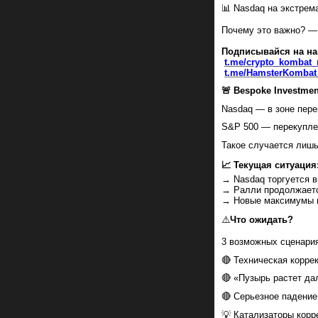
📊 Nasdaq на экстре
Почему это важно? — 
Подписывайся на на
t.me/crypto_kombat
t.me/HamsterKombat_
🚨 Bespoke Investme
Nasdaq — в зоне пере
S&P 500 — перекупле
Такое случается лишь
📈 Текущая ситуация
→ Nasdaq торгуется в
→ Ралли продолжаетс
→ Новые максимумы 
⚠️
Что ожидать?
3 возможных сценари
🔴 Техническая корре
🔴 «Пузырь растет да
🔴 Серьезное падение
💡 Катализаторы корр