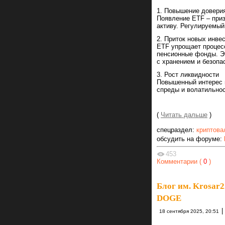
1. Повышение доверия
Появление ETF – приз
активу. Регулируемый
2. Приток новых инве
ETF упрощает процесс
пенсионные фонды. Эт
с хранением и безопа
3. Рост ликвидности
Повышенный интерес и
спреды и волатильнос
(
Читать дальше
)
спецраздел:
криптова
обсудить на форуме:
453
Комментарии (
0
)
Блог им. Krosar2
DOGE
|
18 сентября 2025, 20:51