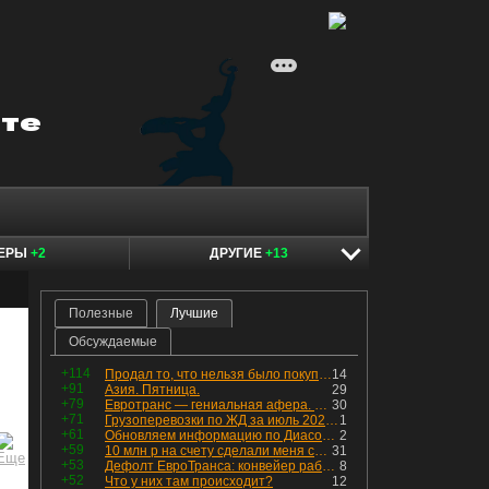
КЕРЫ
+2
ДРУГИЕ
+13
Полезные
Лучшие
Обсуждаемые
+114
Продал то, что нельзя было покупать. Изменения в портфеле
14
+91
Азия. Пятница.
29
+79
Евротранс — гениальная афера. Собрал с инвесторов денег, выплатил дивидендов больше текущей капитализации и ушёл в дефолт
30
+71
Грузоперевозки по ЖД за июль 2026 г. — четвёртый месяц подряд роста, чёрные металлы на уровне прошлого года, а каменный уголь в плюсе.
1
+61
Обновляем информацию по Диасофту: дивиденды и выкуп
2
+59
10 млн р на счету сделали меня счастливым? Ожидание vs Реальность!
31
+53
Дефолт ЕвроТранса: конвейер работает исправно
8
+52
Что у них там происходит?
12