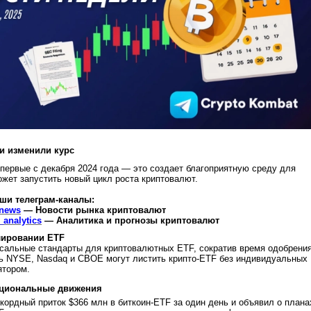
и изменили курс
первые с декабря 2024 года — это создает благоприятную среду для
ожет запустить новый цикл роста криптовалют.
ши телеграм-каналы:
_news
— Новости рынка криптовалют
analytics
— Аналитика и прогнозы криптовалют
лировании ETF
сальные стандарты для криптовалютных ETF, сократив время одобрения
рь NYSE, Nasdaq и CBOE могут листить крипто-ETF без индивидуальных
ятором.
уциональные движения
кордный приток $366 млн в биткоин-ETF за один день и объявил о плана