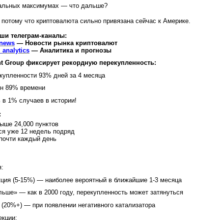
мальных максимумах — что дальше?
потому что криптовалюта сильно привязана сейчас к Америке.
ши телеграм-каналы:
_news
— Новости рынка криптовалют
analytics
— Аналитика и прогнозы
nt Group фиксирует рекордную перекупленность:
купленности 93% дней за 4 месяца
н 89% времени
 в 1% случаев в истории!
:
ыше 24,000 пунктов
я уже 12 недель подряд
почти каждый день
я:
кция (5-15%) — наиболее вероятный в ближайшие 1-3 месяца
льше» — как в 2000 году, перекупленность может затянуться
 (20%+) — при появлении негативного катализатора
екции: