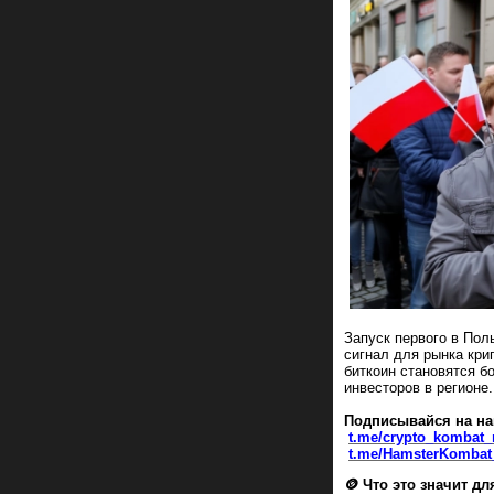
Запуск первого в Пол
сигнал для рынка кри
биткоин становятся б
инвесторов в регионе.
Подписывайся на на
t.me/crypto_kombat
t.me/HamsterKombat_
🪙 Что это значит дл