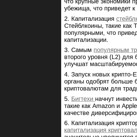
что крупные экономики п
убежища, что приведет 
2. Капитализация
стейбл
Стейблкоины, такие как T
популярными, что привед
капитализации.
3. Самым
популярным т
второго уровня (L2) для б
улучшат масштабируемост
4. Запуск новых крипто-
органы одобрят больше б
криптовалютам для трад
5.
Бигтехи
начнут инвест
такие как Amazon и Apple
качестве диверсифициро
6. Капитализация крипто
капитализация криптова