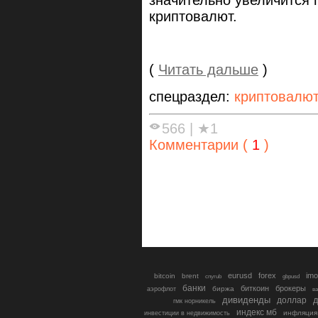
значительно увеличится 
криптовалют.
(
Читать дальше
)
спецраздел:
криптовалю
566
|
★1
Комментарии (
1
)
eurusd
forex
imo
bitcoin
brent
cnyrub
gbpusd
банки
биткоин
брокеры
биржа
аэрофлот
в
дивиденды
доллар
д
гмк норникель
индекс мб
инфляция
инвестиции в недвижимость