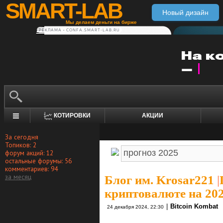
SMART-LAB
Новый дизайн
Мы делаем деньги на бирже
РЕКЛАМА • CONFA.SMART-LAB.RU
КОТИРОВКИ
АКЦИИ
За сегодня
Топиков: 2
форум акций: 12
остальные форумы: 56
комментариев: 94
за месяц
Блог им. Krosar221
|
криптовалюте на 202
|
Bitcoin Kombat
24 декабря 2024, 22:30