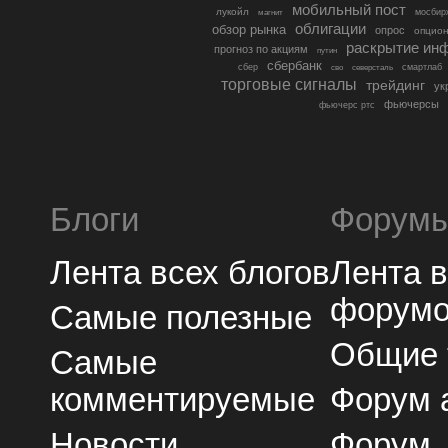
мобильный пост
лукойл
мосбир
магнит
облигации
обзор рынка
опрос
опцио
раскрытие ин
прогноз по акциям
путин
сбербанк
сбер
северсталь
смартлаб
сво
торговые сигналы
трейдинг
ук
фьючерсы
фьючерс ртс
Блоги
Форум
Лента всех блогов
Лента 
форум
Самые полезные
Общие
Самые
комментируемые
Форум 
Новости
Форум