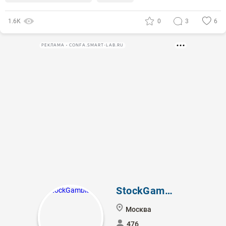
1.6К
0
3
6
РЕКЛАМА • CONFA.SMART-LAB.RU
StockGamblers
Москва
476