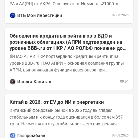
РА и AA(RU) от АКРА. О выпуске: 🔹 Номинал: ₽1000 🔹
Объём...
ВТБ Мои Инвестиции
07.08.2026
Обновление кредитных рейтингов в ВДО и
розничных облигациях (АПРИ подтвержден на
уровне BBB-.ru от НКР / АО РОЛЬФ понижен до
А-(RU) / Элит Строй присвоен на уровне BBB.ru)
🟢ПАО АПРИ НКР подтвердило кредитный рейтинг на
уровне BBB-.ru ПАО АПРИ – основная компания группы
АПРИ, выполняющая функции девелопера при
реализации проектов. Группа с 2014 года...
Иволга Капитал
09:54
Китай в 2026: от EV до ИИ и энергетики
Китайский фондовый рынок в 2025 году выглядел
стабильным и к концу года оценивался в более чем $57
трлн. Несмотря на эту стабильность, его внутренняя
структура заметно изменилась. Сейчас рост CSI...
Газпромбанк
07.08.2026