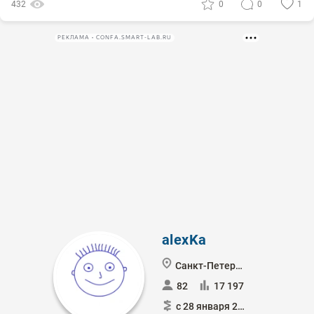
432
0
0
1
РЕКЛАМА • CONFA.SMART-LAB.RU
alexKa
Санкт-Петербург
82
17 197
с 28 января 2011