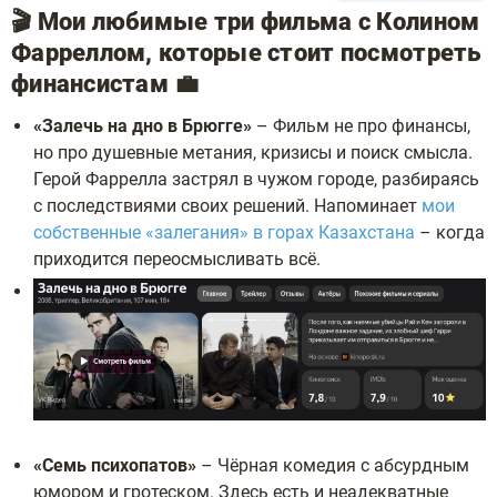
🎬 Мои любимые три фильма с Колином
Фарреллом, которые стоит посмотреть
финансистам 💼
«Залечь на дно в Брюгге»
– Фильм не про финансы,
но про душевные метания, кризисы и поиск смысла.
Герой Фаррелла застрял в чужом городе, разбираясь
с последствиями своих решений. Напоминает
мои
собственные «залегания» в горах Казахстана
– когда
приходится переосмысливать всё.
«Семь психопатов»
– Чёрная комедия с абсурдным
юмором и гротеском. Здесь есть и неадекватные