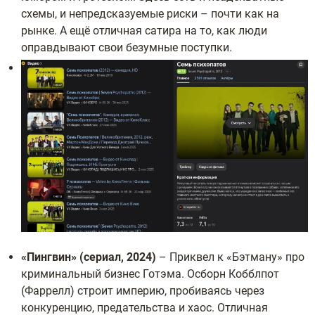
схемы, и непредсказуемые риски – почти как на
рынке. А ещё отличная сатира на то, как люди
оправдывают свои безумные поступки.
«Пингвин» (сериал, 2024)
– Приквел к «Бэтману» про
криминальный бизнес Готэма. Осборн Кобблпот
(Фаррелл) строит империю, пробиваясь через
конкуренцию, предательства и хаос. Отличная