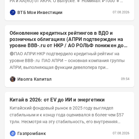
РА и AA(RU) от АКРА. О выпуске: 🔹 Номинал: ₽1000 🔹
Объём...
ВТБ Мои Инвестиции
07.08.2026
Обновление кредитных рейтингов в ВДО и
розничных облигациях (АПРИ подтвержден на
уровне BBB-.ru от НКР / АО РОЛЬФ понижен до
А-(RU) / Элит Строй присвоен на уровне BBB.ru)
🟢ПАО АПРИ НКР подтвердило кредитный рейтинг на
уровне BBB-.ru ПАО АПРИ – основная компания группы
АПРИ, выполняющая функции девелопера при
реализации проектов. Группа с 2014 года...
Иволга Капитал
09:54
Китай в 2026: от EV до ИИ и энергетики
Китайский фондовый рынок в 2025 году выглядел
стабильным и к концу года оценивался в более чем $57
трлн. Несмотря на эту стабильность, его внутренняя
структура заметно изменилась. Сейчас рост CSI...
Газпромбанк
07.08.2026