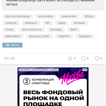
Мнение владельца сайта может не совпадать с мнением
автора.
прогноз биткоина
альткойны
аналитика
bitcoin
новости
ethereum
eth
ripple
биткоин
trump
криптовалюта
брокеры
Bybit
мем-коины
дональд трамп
dogecoin
трейдинг
bitcoin
419
0
0
0
РЕКЛАМА • CONFA.SMART-LAB.RU