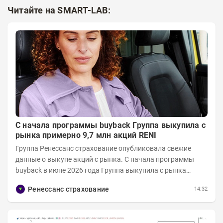
Читайте на SMART-LAB:
С начала программы buyback Группа выкупила с
рынка примерно 9,7 млн акций RENI
Группа Ренессанс страхование опубликовала свежие
данные о выкупе акций с рынка. C начала программы
buyback в июне 2026 года Группа выкупила с рынка
примерно 9,7 млн акций RENI. Общий уставной...
Ренессанс страхование
14:32