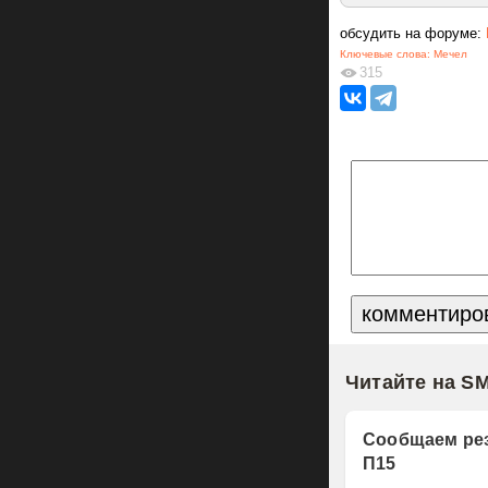
обсудить на форуме:
Ключевые слова:
Мечел
315
Читайте на S
Сообщаем рез
П15