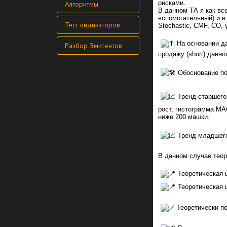
рисками.
Алгоритмы
В данном ТА я как вс
вспомогательный) и 
Тест индикаторов
Stochastic, СМF, CO, 
На основании д
Разбор Эмитентов
продажу (short) данно
Обоснование по
Тренд старшего
рост, гистограмма MA
ниже 200 машки.
Тренд младшего
В данном случае теор
Теоретическая 
Теоретическая 
Теоретически по