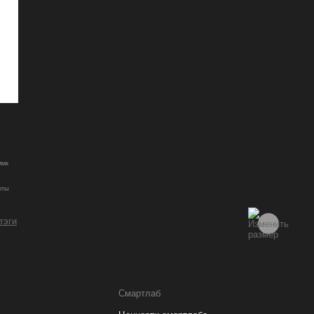
ммк
оты
 тэги
Смартлаб