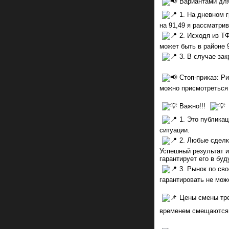
Вариантами для
1. На дневном 
на 91,49 я рассматри
2. Исходя из Т
может быть в районе 
3. В случае за
Стоп-приказ: Р
можно присмотреться 
Важно!!!
1. Это публика
ситуации.
2. Любые сделк
Успешный результат и
гарантирует его в бу
3. Рынок по св
гарантировать не може
Цены смены тре
временем смещаются