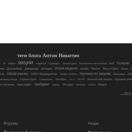
теги блога Антон Никитин
акции
Газпром
N
алроса
втб
акрон
X5
башнефть
белуга групп
беспилотные автомобили
итоги недели
тив
Делимобиль
дивиденды
интеррао
лукойл
Магнит
Мать и Дитя
Мечел
обзор рынка
прогноз по акциям
тэк
ОЗОН Фармацевтика
полюс золото
рбк
Промомед
Сегежа групп
татнефть
тгк-14
технический анализ
торговые роб
ая аквакультура
Совкомбанк
тгк-1
трейдинг
е сигналы
транснефть
Фосагро
Яндекс
форекс
Элемент
эталон
....все
Форумы
Акции