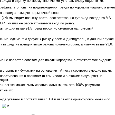
 входа в сделку по моему мнению могут стать следующие точки:
графике, это попытка подтверждения тренда по коротким машкам, а имен
ваю вход в позицию по рыночной цене.
Ф (4Н) мы видим попытку роста, соответственно тут вход исходя из МА
90.4, ну или же рассматривается вход по рынку.
крытия дня выше 91,5 тренд вероятно сменится на лонговый
иск-менеджмент и допуск к риску у всех индивидуален, в данном случае
к выходу из позиции выше района локального хая, а именно выше 93,0.
ция не является советом для покупки/продажи, а отражает мое видение
и с ценными бумагами на основании ТА несут соответствующие риски.
нвестирования в прошлом (в том числе и в схожих ситуациях) не
дущем.
оей логике может быть иррациональным, так что 100% результат
т не кто.
нда указаны в соответствии с ТФ и являются ориентировочными и со
.