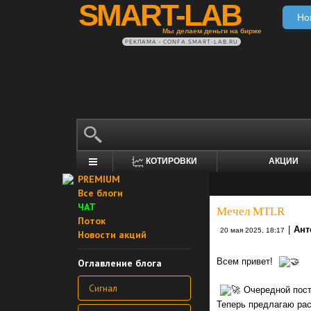
SMART-LAB
Но
Мы делаем деньги на бирже
РЕКЛАМА • CONFA.SMART-LAB.RU
КОТИРОВКИ
АКЦИИ
PREMIUM
Все блоги
ЧАТ
Мечел MTLR
Поток
|
Ант
20 мая 2025, 18:17
Новости акций
Всем привет!
Оглавление блога
Сигнал
Очередной пост
Теперь предлагаю рас