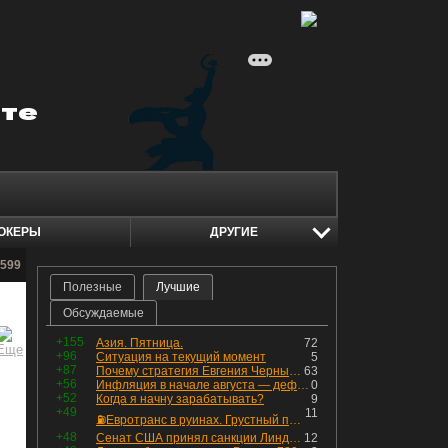
ОКЕРЫ
ДРУГИЕ
_599
Полезные
Лучшие
Обсуждаемые
+155
Азия. Пятница.
72
+96
Ситуация на текущий момент
5
+87
Почему стратегия Евгения Черных приведет вас к убыткам в 2026 году
63
+56
Инфляция в начале августа — дефляция из-за топлива и плодоовощной корзины, но услуги продолжают дорожать, а рубль начал ослабевать.
0
+52
Когда я начну зарабатывать?
9
+49
11
⛽️Евротранс в руинах. Грустный пост😶😞 Что изменилось в облигациях?
+48
Сенат США принял санкции Линдси Грэма против России
12