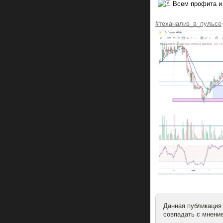
Всем профита и 
#теханализ_в_пульсе
Данная публикация
совпадать с мнение