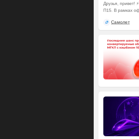
Друзья, привет! ⚡️ Делимся итогами оферты по выпуску наших облигаций серии БО-
П15. В рамках оф
Самолет