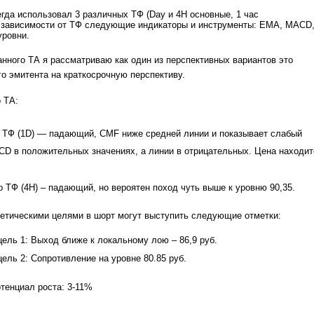
егда использовал 3 различных ТФ (Day и 4Н основные, 1 час
в зависимости от ТФ следующие индикаторы и инструменты: ЕМА, MACD
уровни.
анного ТА я рассматриваю как один из перспективных вариантов это
го эмитента на краткосрочную перспективу.
 ТА:
 ТФ (1D) — падающий, СМF ниже средней линии и показывает слабый
CD в положительных значениях, а линии в отрицательных. Цена находит
 ТФ (4Н) – падающий, но вероятен поход чуть выше к уровню 90,35.
етическими целями в шорт могут выступить следующие отметки:
цель 1: Выход ближе к локальному лою – 86,9 руб.
цель 2: Сопротивление на уровне 80.85 руб.
тенциал роста: 3-11%