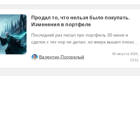
Продал то, что нельзя было покупать.
Изменения в портфеле
Последний раз писал про портфель 30 июня и
сделок с тех пор не делал, но вчера вышел плохой
отчет по компании, которую я держал и я её...
06 августа 2026,
Валентин Погорелый
13:51