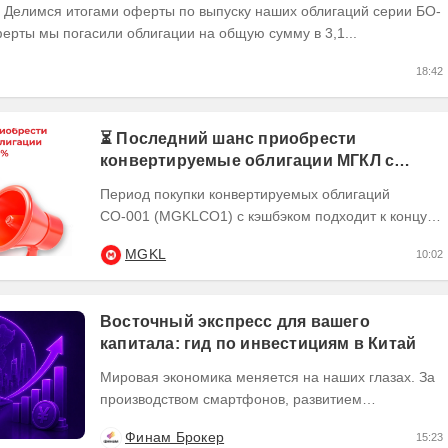
ерты мы погасили облигации на общую сумму в 3,1...
18:42
⏳ Последний шанс приобрести
конвертируемые облигации МГКЛ с
кэшбэком 10%
Период покупки конвертируемых облигаций
СО-001 (MGKLCO1) с кэшбэком подходит к концу.
Чтобы получить кэшбэк 10% ,
MGKL
10:02
квалифицированным...
Восточный экспресс для вашего
капитала: гид по инвестициям в Китай
Мировая экономика меняется на наших глазах. За
производством смартфонов, развитием
искусственного интеллекта и зеленой революцией
Финам Брокер
15:23
часто...