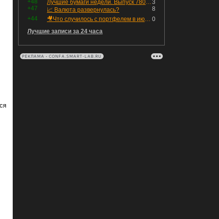
+48
Лучшие бумаги недели. Выпуск 780 – обновления для пятницы
3
+47
8
📈 Валюта развернулась?
,
+44
🎥Что случилось с портфелем в июле - честный разбор / Инвестировать Просто
0
Лучшие записи за 24 часа
РЕКЛАМА • CONFA.SMART-LAB.RU
ся