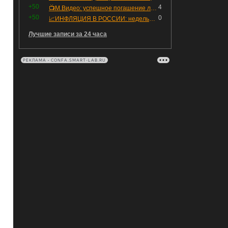
+50
4
📺М.Видео: успешное погашение любимого флоатера
+50
0
📈ИНФЛЯЦИЯ В РОССИИ: недельная дефляция, но в годовом выражении рост 😢
Лучшие записи за 24 часа
РЕКЛАМА • CONFA.SMART-LAB.RU