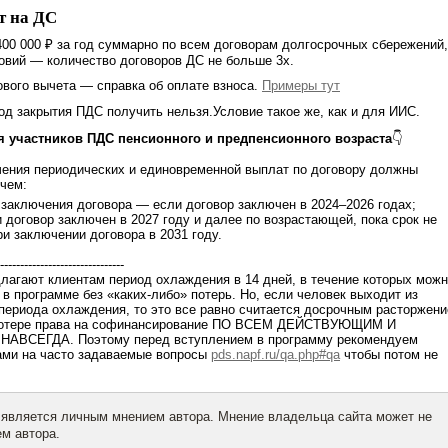
т на ДС
400 000 ₽ за год суммарно по всем договорам долгосрочных сбережений,
ловий — количество договоров ДС не больше 3х.
вого вычета — справка об оплате взноса.
Примеры тут
год закрытия ПДС получить нельзя.Условие такое же, как и для ИИС.
я участников ПДС пенсионного и предпенсионного возраста
👇
чения периодических и единовременной выплат по договору должны
 чем:
ы заключения договора — если договор заключен в 2024–2026 годах;
 договор заключен в 2027 году и далее по возрастающей, пока срок не
ри заключении договора в 2031 году.
-------------------------------
лагают клиентам период охлаждения в 14 дней, в течение которых мож
 в программе без «каких-либо» потерь. Но, если человек выходит из
периода охлаждения, то это все равно считается досрочным расторжен
к потере права на софинансирование ПО ВСЕМ ДЕЙСТВУЮЩИМ И
НАВСЕГДА. Поэтому перед вступлением в программу рекомендуем
тами на часто задаваемые вопросы
pds.napf.ru/qa.php#qa
чтобы потом не
 является личным мнением автора. Мнение владельца сайта может не
м автора.