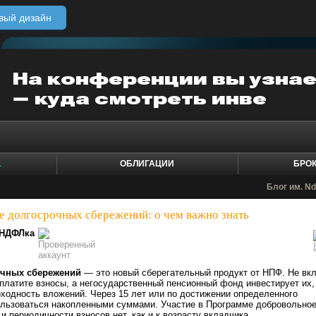
вый дизайн
1
ОБЛИГАЦИИ
БРО
Блог им. Nd
 долгосрочных сбережений: о чем важно знать
НДФЛка
очных сбережений
— это новый сберегательный продукт от НПФ. Не вк
 платите взносы, а негосударственный пенсионный фонд инвестирует их,
ходность вложений. Через 15 лет или по достижении определенного
ользоваться накопленными суммами. Участие в Программе добровольное
и периодичности взносов нет, как и к возрасту вкладчика.