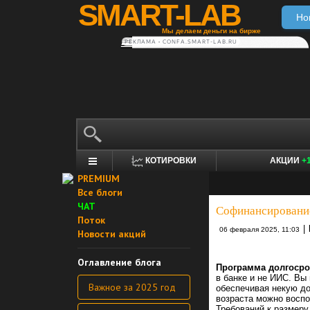
SMART-LAB
Но
Мы делаем деньги на бирже
РЕКЛАМА • CONFA.SMART-LAB.RU
КОТИРОВКИ
АКЦИИ
+
PREMIUM
Все блоги
ЧАТ
Софинансирование
Поток
|
06 февраля 2025, 11:03
Новости акций
Оглавление блога
Программа долгоср
в банке и не ИИС. Вы
Важное за 2025 год
обеспечивая некую до
возраста можно восп
Требований к размеру 