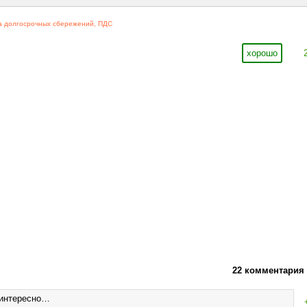
а долгосрочных сбережений
,
ПДС
хорошо
22 комментария
еинтересно…