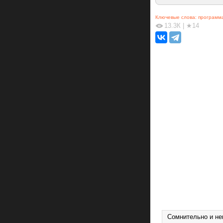
Ключевые слова:
программ
13.3К
|
★14
Сомнительно и н