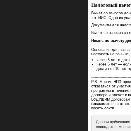
Налоговый выче
Вычет со взносов до 
т.ч. ИИС. Одно из ус
Документы для налого
Вычет со взносов за 
Нюанс по вычету дл
Основания для назна
наступать не раньше,
через 5 лет с дат
через 6 лет — если
достигнет 10 лет п
----------------------------------
P.S. Многие НПФ пред
отказаться от участия
программы в течение 
договора и влечет 
БУДУЩИМ договорам 
ознакомиться с отве
кусать локти
Данная публикация
совпадать с мнение