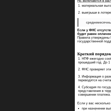
НЕ включаются в рас
материальная выго
выигрыши в лотере
среднемесячны
Если у ФНС отсутст
будет равен оплаче
Правила утверждены П
государственной под
Краткий порядок
НПФ ежегодно сооб
прошедший год. До 1
ФНС проверяет эти
Информация о разм
переводятся на счет
Субсидия по госуд
представления в тер
совершении платежа.
Если у вас несколько
при назначении вы