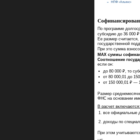
Софинансирова
По программе долгос
субсидию до 36 000 ₽ 
Ее размер считается
государственной подд
При это сумма взносо
MAX суммы софинанс
Соотношение госуда
если он:
до 80 000 ₽, то су
от 80 000,01 до 15
от 150 000,01 ₽ — 
Размер среднемесячн
ФНС на основании им
В расчет включаются
все официальные д
доходы по специал
При этом учитываютс