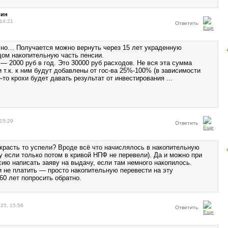
вин
14:21
Ответить
но… Получается можно вернуть через 15 лет украденную
ом накопительную часть пенсии.
— 2000 руб в год. Это 30000 руб расходов. Не вся эта сумма
 т.к. к ним будут добавлены от гос-ва 25%-100% (в зависимости
е-то крохи будет давать результат от инвестирования ...
15:29
Ответить
украсть то успели? Вроде всё что начислялось в накопительную
у если только потом в кривой НПФ не перевели). Да и можно при
сию написать заяву на выдачу, если там немного накопилось.
и не платить — просто накопительную перевести на эту
60 лет попросить обратно.
25, 15:56
Ответить