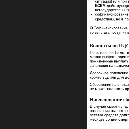
ситуации) или при
ВСЕМ
действующи
негосударственных
софинансирование 
средствам, но в пр
🔄
Софинансирование р
то выплата поступит в
Выплаты по ПД
По истечении 15 лет 
можно выбрать один и
пожизненные выплаты.
заявления на назначе
Досрочное получение 
кормильца или для до
Сбережения на счетах
не может наложить ар
Наследование сб
В случае смерти учас
назначения выплаты н
остатка средств долг
месяцев со дня смер