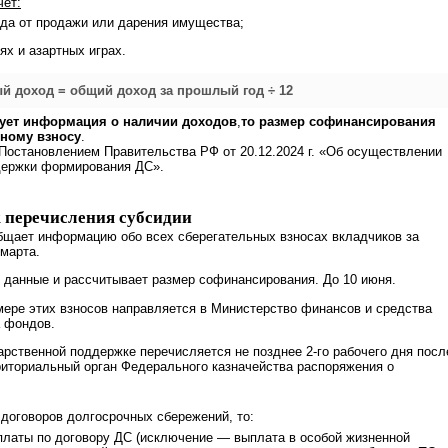
чет:
да от продажи или дарения имущества;
ях и азартных играх.
й доход = общий доход за прошлый год ÷ 12
вует информация о наличии доходов
,
то размер софинансирования
нному взносу
.
остановлением Правительства РФ от 20.12.2024 г. «Об осуществлении
держки формирования ДС».
 перечисления субсидии
щает информацию обо всех сберегательных взносах вкладчиков за
 марта.
 данные и рассчитывает размер софинансирования. До 10 июня.
ере этих взносов направляется в Министерство финансов и средства
а фондов.
арственной поддержке перечисляется не позднее 2-го рабочего дня посл
риториальный орган Федерального казначейства распоряжения о
 договоров долгосрочных сбережений, то:
платы по договору ДС (исключение — выплата в особой жизненной