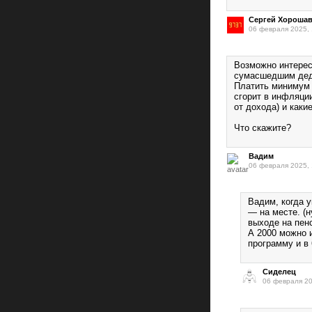
Сергей Хороша
06 февраля 2025, 
Возможно интерес
сумасшедшим дед
Платить минимум 
сгорит в инфляции
от дохода) и каки
Что скажите?
Вадим
06 февраля 2025, 
Вадим, когда 
— на месте. (н
выходе на пен
А 2000 можно 
программу и в 
Сиделец
06 февраля 20