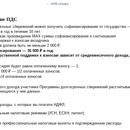
ние ПДС
рочных сбережений можно получить софинансирование от государства 
в год в течение 10 лет.
, как произведение MAX суммы софинансирования и соотношения
ержки к взносам вкладчика.
в должна быть не меньше 2 000 ₽.
ирования — 36 000 ₽ в год.
рственной поддежки к взносам зависит от среднемесячного дохода,
бсидия будет равна оплаченному взносу — 1;
0 000 ₽ — 1/2 оплаченных взносов;
1/4 оплаченных взносов.
ого дохода участника Программы долгосрочных сбережений рассчитыва
еющихся у нее данных.
:
оходы, с которых вы платите НДФЛ;
ьным налоговым режимам (УСН, ЕСХН, патент).
я профессиональные налоговые вычеты и подтвержденные расходы.