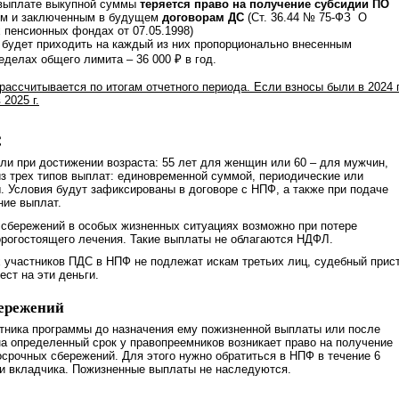
 выплате выкупной суммы
теряется право на получение субсидии ПО
м и заключенным в будущем
договорам ДС
(Ст. 36.44 № 75-ФЗ О
 пенсионных фондах от 07.05.1998)
будет приходить на каждый из них пропорционально внесенным
еделах общего лимита – 36 000 ₽ в год.
ассчитывается по итогам отчетного периода. Если взносы были в 2024 г
 2025 г.
С
или при достижении возраста: 55 лет для женщин или 60 – для мужчин,
з трех типов выплат: единовременной суммой, периодические или
 Условия будут зафиксированы в договоре с НПФ, а также при подаче
ние выплат.
сбережений в особых жизненных ситуациях возможно при потере
рогостоящего лечения. Такие выплаты не облагаются НДФЛ.
 участников ПДС в НПФ не подлежат искам третьих лиц, судебный прис
ест на эти деньги.
ережений
тника программы до назначения ему пожизненной выплаты или после
а определенный срок у правопреемников возникает право на получение
осрочных сбережений. Для этого нужно обратиться в НПФ в течение 6
ти вкладчика. Пожизненные выплаты не наследуются.