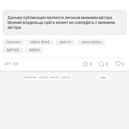
Данная публикация является личным мнением автора.
Мнение владельца сайта может не совпадать с мнением
автора.
прогноз
нефть Brent
золото
юань рубль
S&P500
IMOEX
277
0
0
0
РЕКЛАМА • CONFA.SMART-LAB.RU