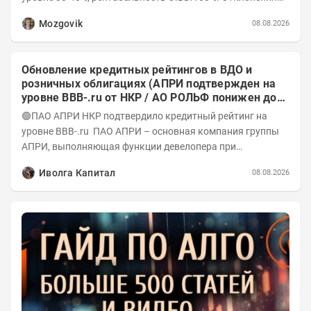
значений отчета 2-го квартала от модели —...
Mozgovik
08.08.2026
Обновление кредитных рейтингов в ВДО и
розничных облигациях (АПРИ подтвержден на
уровне BBB-.ru от НКР / АО РОЛЬФ понижен до
А-(RU) / Элит Строй присвоен на уровне BBB.ru)
🟢ПАО АПРИ НКР подтвердило кредитный рейтинг на
уровне BBB-.ru ПАО АПРИ – основная компания группы
АПРИ, выполняющая функции девелопера при
реализации проектов. Группа с 2014 года...
Иволга Капитал
08.08.2026