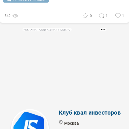
542
0
1
1
РЕКЛАМА • CONFA.SMART-LAB.RU
Клуб квал инвесторов
Москва