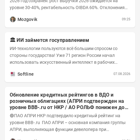
2026 год сохранен: рост выручки 2026 ожидается на
уровне 30-40%, рентабельность OIBDA 60%. Отклонения
значений отчета 2-го квартала от модели —...
Mozgovik
09:25
🏛️ ИИ займется госуправлением
ИИ-технологии пользуются всё большим спросом со
стороны государства! Уже 71 регион России начал
использовать искусственный интеллект в рабочих
процессах, при этом затраты госсектора на ИИ растут...
Softline
07.08.2026
Обновление кредитных рейтингов в ВДО и
розничных облигациях (АПРИ подтвержден на
уровне BBB-.ru от НКР / АО РОЛЬФ понижен до
А-(RU) / Элит Строй присвоен на уровне BBB.ru)
🟢ПАО АПРИ НКР подтвердило кредитный рейтинг на
уровне BBB-.ru ПАО АПРИ – основная компания группы
АПРИ, выполняющая функции девелопера при
реализации проектов. Группа с 2014 года...