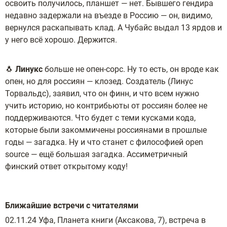
освоить получилось, планшет — нет. Бывшего гендира
недавно задержали на въезде в Россию — он, видимо,
вернулся раскапывать клад. А Чубайс выдал 13 ярдов и
у него всё хорошо. Держится.
🐧
Линукс
больше не опен-сорс. Ну то есть, он вроде как
опен, но для россиян — клозед. Создатель (Линус
Торвальдс), заявил, что он финн, и что всем нужно
учить историю, но контрибьюты от россиян более не
поддерживаются. Что будет с теми кусками кода,
которые были закоммичены россиянами в прошлые
годы — загадка. Ну и что станет с философией open
source — ещё большая загадка. Ассиметричный
финский ответ открытому коду!
Ближайшие встречи с читателями
02.11.24 Уфа, Планета книги (Аксакова, 7), встреча в