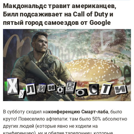
Макдональдс травит американцев,
Билл подсаживает на Call of Duty и
пятый город самоездов от Google
В субботу сходил на
конференцию Смарт-лаба
, было
круто! Повеселило афтепати: там было 50% абсолютно
других людей (которые явно не ходили на
конференцию), ну и обилие тарелочниц, которые