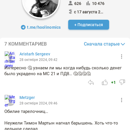
626
10 476
с 17 августа 2016
+ Подписаться
t.me/hoolinomics
Сначала старые
7 КОММЕНТАРИЕВ
Aristarh Sergeev
28 октября 2024, 09:42
Интересно 🤔 узнаем ли мы когда нибудь сколько денег
было украдено на МС 21 и ПД8… 🤔🤔🤔🤔
+1
Metzger
28 октября 2024, 09:46
Обилие тарелочниц…
Неужели Тимон Мартын нагнал барышень. Хоть что-то
дельное сделал