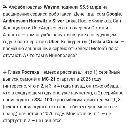
🚕 Алфабетовская
Waymo
подняла $5.5 млрд на
расширение сервиса роботакси. Денег дал сам
Google
,
Andreessen
Horowitz
и
Silver Lake
. После Финикса, Сан-
Франциско и Лос Анджелеса на очереди Остин и
Атланта — там служба запустится уже в следующем
году в партнёрстве с
Uber
. Конкуренты
(Tesla и Cruise
—
временно забаненный сервис от General Motors) пока
отстают. А что там в Иннополисе?
✈️ Глава
Ростеха
Чемезов рассказал, что 1) серийный
выпуск самолёта
МС-21
стартует в 2025 году
(интересно, что и 2, и 3, и 4 года назад он тоже обещал,
что в следующем году оно уже начнётся), а 2) серийное
производство
SSJ-100
с российским двигателем ПД-8
(секрет производства которого был утерян много лет
назад) начнётся в 2026 году. Мои ставки: п.1 — не
стартует. п.2 — не начнётся.