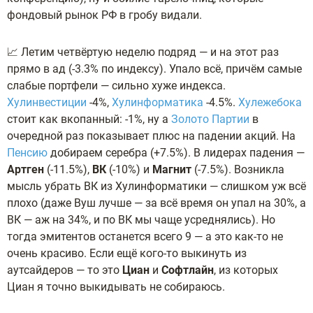
фондовый рынок РФ в гробу видали.
📈 Летим четвёртую неделю подряд — и на этот раз
прямо в ад (-3.3% по индексу). Упало всё, причём самые
слабые портфели — сильно хуже индекса.
Хулинвестиции
-4%,
Хулинформатика
-4.5%.
Хулежебока
стоит как вкопанный: -1%, ну а
Золото Партии
в
очередной раз показывает плюс на падении акций. На
Пенсию
добираем серебра (+7.5%). В лидерах падения —
Артген
(-11.5%),
ВК
(-10%) и
Магнит
(-7.5%). Возникла
мысль убрать ВК из Хулинформатики — слишком уж всё
плохо (даже Вуш лучше — за всё время он упал на 30%, а
ВК — аж на 34%, и по ВК мы чаще усреднялись). Но
тогда эмитентов останется всего 9 — а это как-то не
очень красиво. Если ещё кого-то выкинуть из
аутсайдеров — то это
Циан
и
Софтлайн
, из которых
Циан я точно выкидывать не собираюсь.