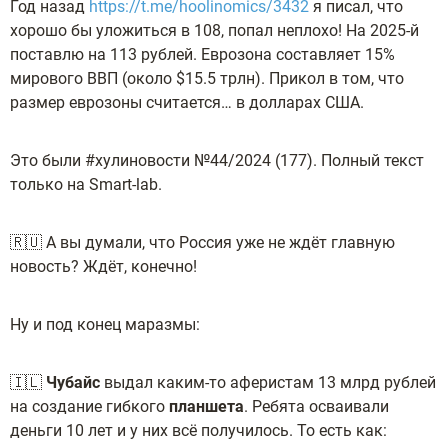
Год назад
https://t.me/hoolinomics/3432
я писал, что
хорошо бы уложиться в 108, попал неплохо! На 2025-й
поставлю на 113 рублей. Еврозона составляет 15%
мирового ВВП (около $15.5 трлн). Прикол в том, что
размер еврозоны считается… в долларах США.
Это были #хулиновости №44/2024 (177). Полный текст
только на Smart-lab.
🇷🇺 А вы думали, что Россия уже не ждёт главную
новость? Ждёт, конечно!
Ну и под конец маразмы:
🇮🇱
Чубайс
выдал каким-то аферистам 13 млрд рублей
на создание гибкого
планшета
. Ребята осваивали
деньги 10 лет и у них всё получилось. То есть как: