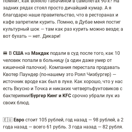
помнит, как воняло табачиной в самолётах 90-х? На
задних рядах стоял просто дичайший кумар. А я
благодарю наше правительство, что в ресторанах и
кафе запретили курить. Помню, в Дубае меня постиг
культурный шок — там как раз курить можно везде; а
вот бухать — нет. Дикари!
🍔 В
США
на
Макдак
подали в суд после того, как 10
человек попали в больницу (а один даже умер от
кишечной палочки). Компания перестала продавать
Квотер Паундер (по-нашему это Роял Чизбургер) —
источник вроде как был в луке. Как хорошо, что у нас
есть Вкусно и Точка и никаких четвертьфунтовиков с
бактериями!
Бургер Кинг и KFC
срочно убрали лук из
своих блюд.
🇪🇺
Евро
стоит 105 рублей, год назад — 98 рублей, а 2
года назад — всего 61 рубль. 3 года назад — 82 рубля.