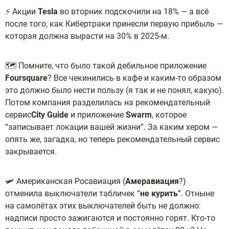
⚡ Акции
Tesla
во вторник подскочили на 18% — а всё
после того, как Кибертраки принесли первую прибыль —
которая должна вырасти на 30% в 2025-м.
🗺️ Помните, что было такой дебильное приложение
Foursquare
? Все чекинились в кафе и каким-то образом
это должно было нести пользу (я так и не понял, какую).
Потом компания разделилась на рекомендательный
сервис
City Guide
и приложение
Swarm
, которое
“записывает локации вашей жизни”. За каким хером —
опять же, загадка, но теперь рекомендательный сервис
закрывается.
🛩️ Американская Росавиация (
Амеравиация
?)
отменила выключатели табличек “
не курить
”. Отныне
на самолётах этих выключателей быть не должно:
надписи просто зажигаются и постоянно горят. Кто-то