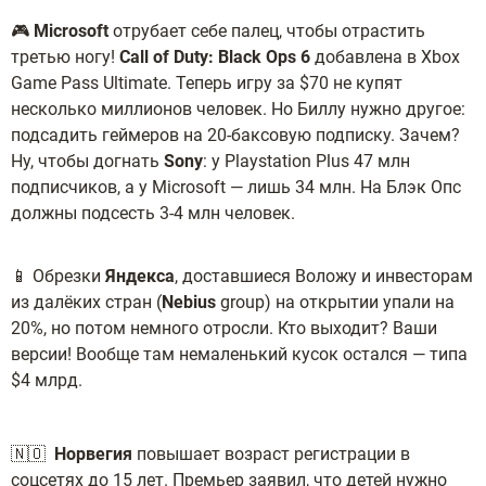
🎮
Microsoft
отрубает себе палец, чтобы отрастить
третью ногу!
Call of Duty: Black Ops 6
добавлена в Xbox
Game Pass Ultimate. Теперь игру за $70 не купят
несколько миллионов человек. Но Биллу нужно другое:
подсадить геймеров на 20-баксовую подписку. Зачем?
Ну, чтобы догнать
Sony
: у Playstation Plus 47 млн
подписчиков, а у Microsoft — лишь 34 млн. На Блэк Опс
должны подсесть 3-4 млн человек.
📱 Обрезки
Яндекса
, доставшиеся Воложу и инвесторам
из далёких стран (
Nebius
group) на открытии упали на
20%, но потом немного отросли. Кто выходит? Ваши
версии! Вообще там немаленький кусок остался — типа
$4 млрд.
🇳🇴
Норвегия
повышает возраст регистрации в
соцсетях до 15 лет. Премьер заявил, что детей нужно