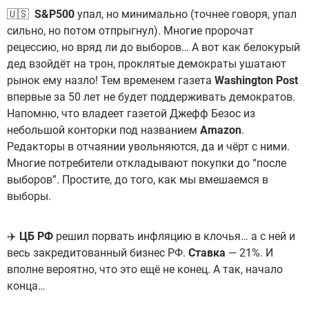
🇺🇸
S&P500
упал, но минимально (точнее говоря, упал
сильно, но потом отпрыгнул).
Многие пророчат
рецессию, но вряд ли до выборов… А вот как белокурый
дед взойдёт на трон, проклятые демократы ушатают
рынок ему назло! Тем временем газета
Washington
Post
впервые за 50 лет не будет поддерживать демократов.
Напомню, что владеет газетой Джефф Безос из
небольшой конторки под названием
Amazon
.
Редакторы в отчаянии увольняются, да и чёрт с ними.
Многие потребители откладывают покупки до “после
выборов”. Простите, до того, как мы вмешаемся в
выборы.
✈️
ЦБ РФ
решил порвать инфляцию в клочья… а с ней и
весь закредитованный бизнес РФ.
Ставка
— 21%. И
вполне вероятно, что это ещё не конец. А так, начало
конца…