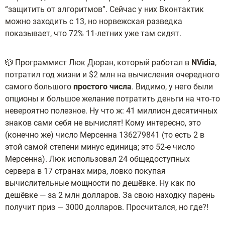
“защитить от алгоритмов”. Сейчас у них Вконтактик
можно заходить с 13, но норвежская разведка
показывает, что 72% 11-летних уже там сидят.
🎲 Программист Люк Дюран, который работал в
NVidia
,
потратил год жизни и $2 млн на вычисления очередного
самого большого
простого числа
. Видимо, у него были
опционы и большое желание потратить деньги на что-то
невероятно полезное. Ну что ж: 41 миллион десятичных
знаков сами себя не вычислят! Кому интересно, это
(конечно же) число Мерсенна 136279841 (то есть 2 в
этой самой степени минус единица; это 52-е число
Мерсенна). Люк использовал 24 общедоступных
сервера в 17 странах мира, ловко покупая
вычислительные мощности по дешёвке. Ну как по
дешёвке — за 2 млн долларов. За свою находку парень
получит приз — 3000 долларов. Просчитался, но где?!