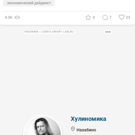
экономический дайджест
4.3К
0
7
23
РЕКЛАМА • CONFA.SMART-LAB.RU
Хулиномика
Нахабино