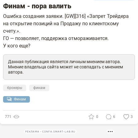
Финам - пора валить
Ошибка создания заявки. [GW][316] «Запрет Трейдера
на открытие позиций на Продажу по клиентскому
счету.».
ГО — позволяет, поддержка отмораживается.
У кого еще?
Данная публикация является личным мнением автора.
Мнение владельца сайта может не совпадать с мнением
автора.
брокеры
финам
Финам
771
0
6
3
РЕКЛАМА • CONFA.SMART-LAB.RU