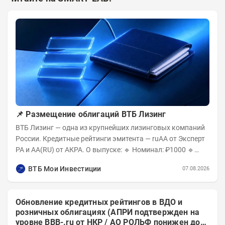
📌 Размещение облигаций ВТБ Лизинг
ВТБ Лизинг — одна из крупнейших лизинговых компаний
России. Кредитные рейтинги эмитента — ruAA от Эксперт
РА и AA(RU) от АКРА. О выпуске: 🔹 Номинал: ₽1000 🔹
Объём...
ВТБ Мои Инвестиции
07.08.2026
Обновление кредитных рейтингов в ВДО и
розничных облигациях (АПРИ подтвержден на
уровне BBB-.ru от НКР / АО РОЛЬФ понижен до