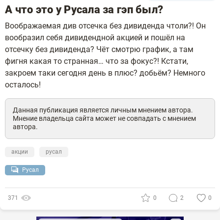
А что это у Русала за гэп был?
Воображаемая див отсечка без дивиденда чтоли?! Он
вообразил себя дивидендной акцией и пошёл на
отсечку без дивиденда? Чёт смотрю график, а там
фигня какая то странная… что за фокус?! Кстати,
закроем таки сегодня день в плюс? добьём? Немного
осталось!
Данная публикация является личным мнением автора.
Мнение владельца сайта может не совпадать с мнением
автора.
акции
русал
Русал
371
0
2
0