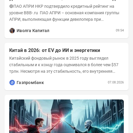
А-(RU) / Элит Строй присвоен на уровне BBB.ru)
🟢ПАО АПРИ НКР подтвердило кредитный рейтинг на
уровне BBB-.ru ПАО АПРИ – основная компания группы
АПРИ, выполняющая функции девелопера при
реализации проектов. Группа с 2014 года...
Иволга Капитал
09:54
Китай в 2026: от EV до ИИ и энергетики
Китайский фондовый рынок в 2025 году выглядел
стабильным и к концу года оценивался в более чем $57
трлн. Несмотря на эту стабильность, его внутренняя
структура заметно изменилась. Сейчас рост CSI...
Газпромбанк
07.08.2026