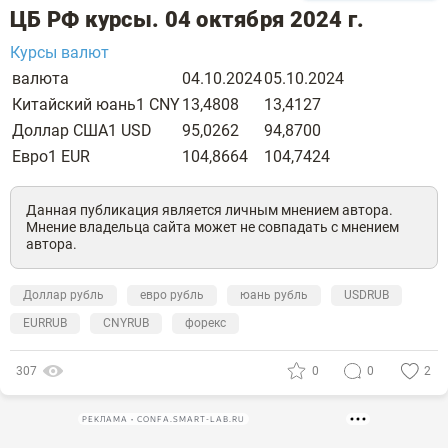
ЦБ РФ курсы. 04 октября 2024 г.
Курсы валют
валюта
04.10.2024
05.10.2024
Китайский юань1 CNY
13,4808
13,4127
Доллар США1 USD
95,0262
94,8700
Евро1 EUR
104,8664
104,7424
Данная публикация является личным мнением автора.
Мнение владельца сайта может не совпадать с мнением
автора.
Доллар рубль
евро рубль
юань рубль
USDRUB
EURRUB
CNYRUB
форекс
307
0
0
2
РЕКЛАМА • CONFA.SMART-LAB.RU