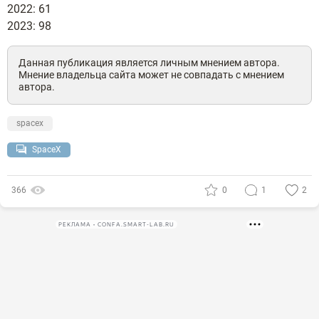
2022: 61
2023: 98
Данная публикация является личным мнением автора.
Мнение владельца сайта может не совпадать с мнением
автора.
spacex
SpaceX
366
0
1
2
РЕКЛАМА • CONFA.SMART-LAB.RU