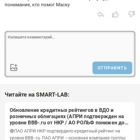
понимание, кто помог Маску
ОТПРАВИТЬ
Читайте на SMART-LAB:
Обновление кредитных рейтингов в ВДО и
розничных облигациях (АПРИ подтвержден на
уровне BBB-.ru от НКР / АО РОЛЬФ понижен до
А-(RU) / Элит Строй присвоен на уровне BBB.ru)
🟢ПАО АПРИ НКР подтвердило кредитный рейтинг на
уровне BBB-.ru ПАО АПРИ – основная компания группы