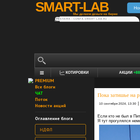
SMART-LAB
Но
Мы делаем деньги на бирже
РЕКЛАМА • CONFA.SMART-LAB.RU
КОТИРОВКИ
АКЦИИ
+88
PREMIUM
Все блоги
ЧАТ
Пока затишье на 
Поток
|
10 сентября 2024, 13:30
Новости акций
Если кто не был в Пит
Оглавление блога
Я тут прогулялся нем
НДФЛ