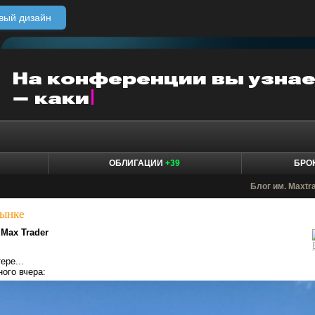
вый дизайн
ОБЛИГАЦИИ
+39
БРО
Блог им. Maxtr
рынке
Max Trader
ере...
ного вчера: