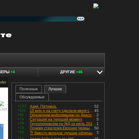
КЕРЫ
+4
ДРУГИЕ
+46
ader
Полезные
Лучшие
Обсуждаемые
+143
Азия. Пятница.
52
+110
10 млн р на счету сделали меня счастливым? Ожидание vs Реальность!
45
+81
Обновляем информацию по Диасофту: дивиденды и выкуп
2
+79
Ситуация на текущий момент
5
+79
Грузоперевозки по ЖД за июль 2026 г. — четвёртый месяц подряд роста, чёрные металлы на уровне прошлого года, а каменный уголь в плюсе.
1
+70
Почему стратегия Евгения Черных приведет вас к убыткам в 2026 году
50
+59
3
👌 Вместо вкладов: лучшие облигации — только супер надёжные
+56