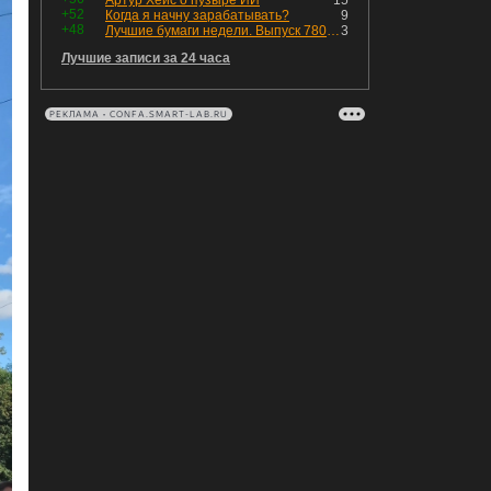
Артур Хейс о пузыре ИИ
15
+52
Когда я начну зарабатывать?
9
+48
Лучшие бумаги недели. Выпуск 780 – обновления для пятницы
3
Лучшие записи за 24 часа
РЕКЛАМА • CONFA.SMART-LAB.RU