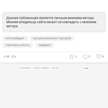
Данная публикация является личным мнением автора.
Мнение владельца сайта может не совпадать с мнением
автора.
алготрейдинг
алгоритмическая торговля
торговые роботы
трейдинг
4.9К
5
9
8
РЕКЛАМА • CONFA.SMART-LAB.RU