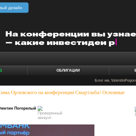
вый дизайн
1
ОБЛИГАЦИИ
Блог им. ValentinPogor
има Орловского на конференции Смартлаба! Основные
лентин Погорелый