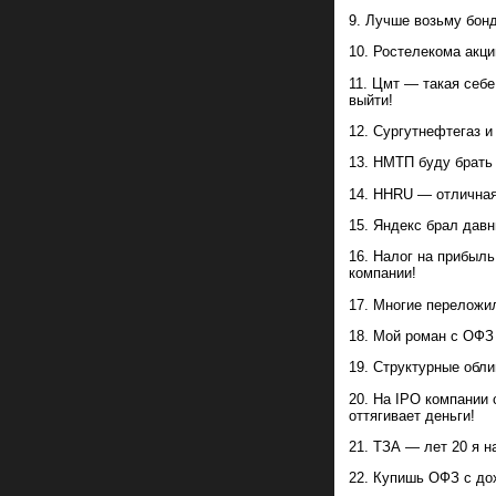
Лучше возьму бон
Ростелекома акци
Цмт — такая себе 
выйти!
Сургутнефтегаз и
НМТП буду брать 
HHRU — отличная 
Яндекс брал давны
Налог на прибыль
компании!
Многие переложил
Мой роман с ОФЗ 
Структурные обли
На IPO компании 
оттягивает деньги!
ТЗА — лет 20 я н
Купишь ОФЗ с дох