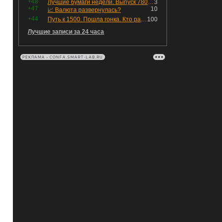
+48
Лучшие бумаги недели. Выпуск 780 – обновления для пятницы
3
+47
10
📈 Валюта развернулась?
+44
Путь к 1500. Пошла гонка. Кто раньше продаст.
100
Лучшие записи за 24 часа
РЕКЛАМА • CONFA.SMART-LAB.RU