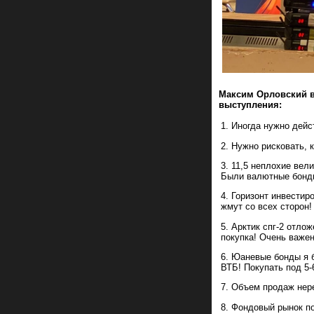
Максим Орловский в
выступления:
Иногда нужно дейс
Нужно рисковать, 
11,5 неплохие вели
Были валютные бонды
Горизонт инвестир
жмут со всех сторон!
Арктик спг-2 отло
покупка! Очень важен
Юаневые бонды я б
ВТБ! Покупать под 5
Объем продаж нере
Фондовый рынок по