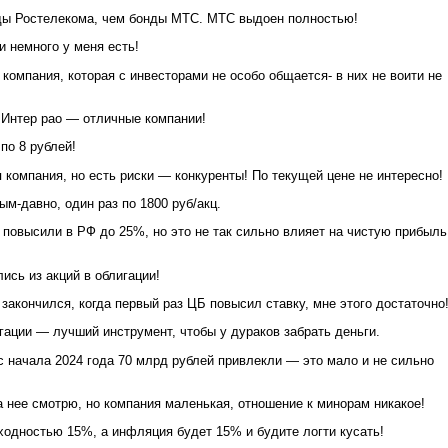
ды Ростелекома, чем бонды МТС. МТС выдоен полностью!
и немного у меня есть!
компания, которая с инвесторами не особо общается- в них не воити не
 Интер рао — отличные компании!
по 8 рублей!
компания, но есть риски — конкуренты! По текущей цене не интересно!
м-давно, один раз по 1800 руб/акц.
 повысили в РФ до 25%, но это не так сильно влияет на чистую прибыль
ись из акций в облигации!
закончился, когда первый раз ЦБ повысил ставку, мне этого достаточно
гации — лучший инструмент, чтобы у дураков забрать деньги.
с начала 2024 года 70 млрд рублей привлекли — это мало и не сильно
а нее смотрю, но компания маленькая, отношение к минорам никакое!
одностью 15%, а инфляция будет 15% и будите логти кусать!