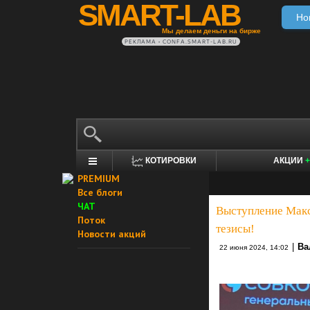
SMART-LAB
Но
Мы делаем деньги на бирже
РЕКЛАМА • CONFA.SMART-LAB.RU
КОТИРОВКИ
АКЦИИ
+
PREMIUM
Все блоги
ЧАТ
Выступление Макс
Поток
тезисы!
Новости акций
|
Ва
22 июня 2024, 14:02