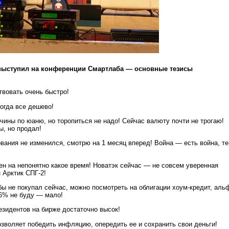
ыступил на конференции Смартлаба — основные тезисы
твовать очень быстро!
когда все дешево!
чины по юаню, но торопиться не надо! Сейчас валюту почти не трогаю!
, но продал!
ования не изменился, смотрю на 1 месяц вперед! Война — есть война, те
жен на непонятно какое время! Новатэк сейчас — не совсем уверенная
 Арктик СПГ-2!
ы не покупал сейчас, можно посмотреть на облигации хоум-кредит, аль
-6% не буду — мало!
зидентов на бирже достаточно высок!
зволяет победить инфляцию, опередить ее и сохранить свои деньги!