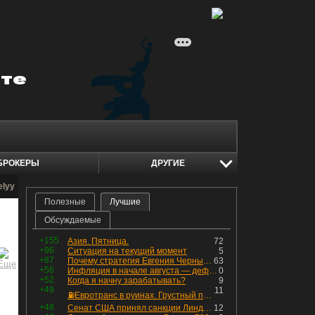
БРОКЕРЫ
ДРУГИЕ
elyy
Полезные
Лучшие
Обсуждаемые
+155
Азия. Пятница.
72
+96
Ситуация на текущий момент
5
+87
Почему стратегия Евгения Черных приведет вас к убыткам в 2026 году
63
+56
Инфляция в начале августа — дефляция из-за топлива и плодоовощной корзины, но услуги продолжают дорожать, а рубль начал ослабевать.
0
+52
Когда я начну зарабатывать?
9
+49
11
⛽️Евротранс в руинах. Грустный пост😶😞 Что изменилось в облигациях?
+48
Сенат США принял санкции Линдси Грэма против России
12