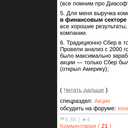
(все помним про Диасофт
5. Для меня выручка ком
в финансовым секторе
все хорошие результаты
компании.
6. Традиционно Сбер в т
Провели анализ с 2000 г
было максимально зарабо
акции — только Сбер бы
(открыл Америку);
(
Читать дальше
)
спецраздел:
Акции
обсудить на форуме:
кон
6.8К
|
★4
Комментарии (
21
)