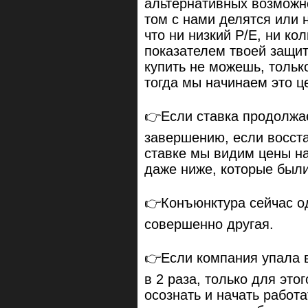
альтернативных возможно
том с нами делятся или н
что ни низкий P/E, ни ко
показателем твоей защито
купить не можешь, только
тогда мы начинаем это ц
👉Если ставка продолжае
завершению, если восст
ставке мы видим цены на
даже ниже, которые были
👉Конъюнктура сейчас од
совершенно другая.
👉Если компания упала в
в 2 раза, только для это
осознать и начать работа