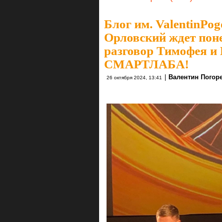
Блог им. ValentinPog
Орловский ждет пон
разговор Тимофея и
СМАРТЛАБА!
|
Валентин Погор
26 октября 2024, 13:41