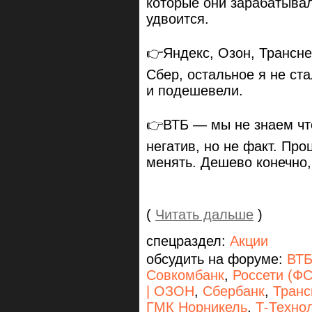
которые они зарабатывал
удвоится.
👉Яндекс, Озон, Трансне
Сбер, остальное я не ста
и подешевели.
👉ВТБ — мы не знаем что
негатив, но не факт. Про
менять. Дешево конечно,
(
Читать дальше
)
спецраздел:
Акции
обсудить на форуме:
ВТ
Совкомбанк
,
Россети (ФС
| ОЗОН
,
Сбербанк
,
Транс
ГМК Норникель
,
Т-Технол