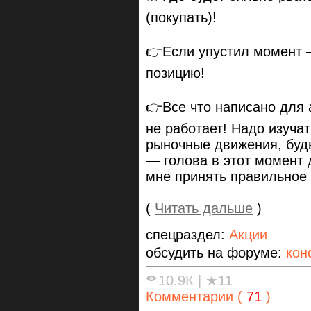
(покупать)!
👉Если упустил момент —
позицию!
👉Все что написано для 
не работает! Надо изуча
рыночные движения, буд
— голова в этот момент
мне принять правильное
(
Читать дальше
)
спецраздел:
Акции
обсудить на форуме:
кон
10.9К
|
★11
Комментарии (
71
)