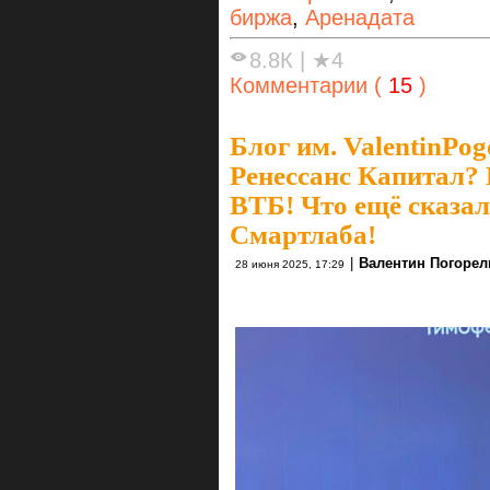
биржа
,
Аренадата
8.8К
|
★4
Комментарии (
15
)
Блог им. ValentinPog
Ренессанс Капитал?
ВТБ! Что ещё сказа
Смартлаба!
|
Валентин Погоре
28 июня 2025, 17:29