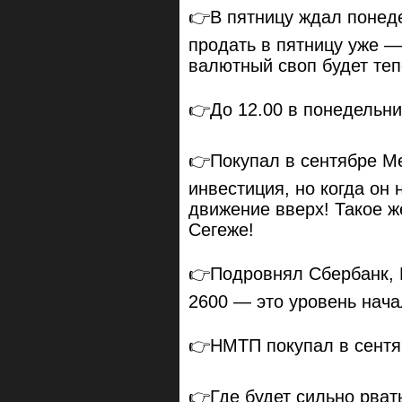
👉В пятницу ждал понед
продать в пятницу уже —
валютный своп будет теп
👉До 12.00 в понедельник
👉Покупал в сентябре Ме
инвестиция, но когда он
движение вверх! Такое 
Сегеже!
👉Подровнял Сбербанк, 
2600 — это уровень нача
👉НМТП покупал в сентяб
👉Где будет сильно рват