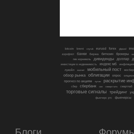
eurusd
forex
imo
bitcoin
brent
cnyrub
gbpusd
банки
биткоин
брокеры
биржа
аэрофлот
в
дивиденды
доллар
д
гмк норникель
индекс мб
инфляция
инвестиции в недвижимость
мобильный пост
лукойл
мосбир
магнит
облигации
обзор рынка
опрос
опцио
раскрытие ин
прогноз по акциям
путин
сбербанк
сбер
северсталь
смартлаб
сво
торговые сигналы
трейдинг
ук
фьючерсы
фьючерс ртс
Блоги
Форум