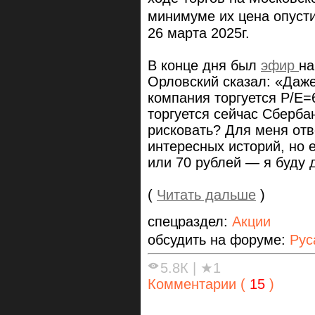
минимуме их цена опуст
26 марта 2025г.
В конце дня был
эфир
на
Орловский сказал: «Даже
компания торгуется P/E=
торгуется сейчас Сбербан
рисковать? Для меня отве
интересных историй, но е
или 70 рублей — я буду 
(
Читать дальше
)
спецраздел:
Акции
обсудить на форуме:
Рус
5.8К
|
★1
Комментарии (
15
)