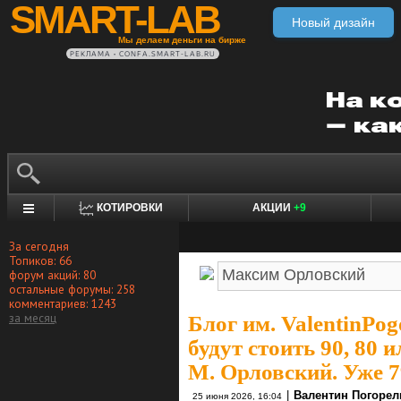
SMART-LAB
Новый дизайн
Мы делаем деньги на бирже
РЕКЛАМА • CONFA.SMART-LAB.RU
КОТИРОВКИ
АКЦИИ
+9
За сегодня
Топиков: 66
форум акций: 80
остальные форумы: 258
комментариев: 1243
за месяц
Блог им. ValentinPog
будут стоить 90, 80 и
М. Орловский. Уже 7
|
Валентин Погоре
25 июня 2026, 16:04