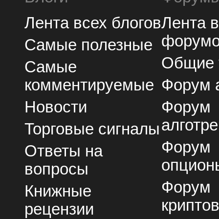
Лента всех блогов
Лента 
форум
Самые полезные
Общие
Самые
комментируемые
Форум 
Новости
Форум
алготре
Торговые сигналы
Форум
Ответы на
опцион
вопросы
Форум
Книжные
крипто
рецензии