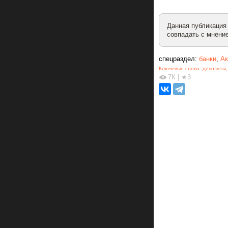
Данная публикация
совпадать с мнение
спецраздел:
банки
,
Ак
Ключевые слова:
депозиты
7К
|
★3