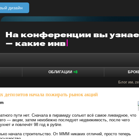
вый дизайн
3
ОБЛИГАЦИИ
+8
БРО
Блог им. z
х депозитов начала пожирать рынок акций
lm
ратного пути нет. Сначала в пирамиду сольют всё самое ликвидное, что
его — акции, затем неизбежно последует недвижимость, после чего
ухнет и повлечёт 98 год в рубле.
лько начала строительство. От МММ никаких отличий, просто теперь
осударство.