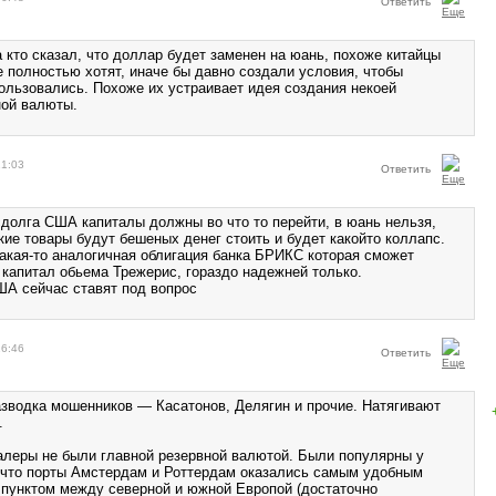
Ответить
 кто сказал, что доллар будет заменен на юань, похоже китайцы
е полностью хотят, иначе бы давно создали условия, чтобы
ользовались. Похоже их устраивает идея создания некоей
ной валюты.
21:03
Ответить
осдолга США капиталы должны во что то перейти, в юань нельзя,
кие товары будут бешеных денег стоить и будет какойто коллапс.
акая-то аналогичная облигация банка БРИКС которая сможет
 капитал обьема Трежерис, гораздо надежней только.
А сейчас ставят под вопрос
16:46
Ответить
разводка мошенников — Касатонов, Делягин и прочие. Натягивают
.
алеры не были главной резервной валютой. Были популярны у
 что порты Амстердам и Роттердам оказались самым удобным
пунктом между северной и южной Европой (достаточно