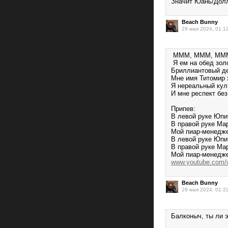
Значит Юань/Дол
Beach Bunny
29 мая 2024, 01:1
МММ, МММ, ММ
Я ем на обед зол
Бриллиантовый де
Мне имя Титомир 
Я нереальный кул
И мне респект без
Припев:
В левой руке Юпи
В правой руке Ма
Мой пиар-менедж
В левой руке Юпи
В правой руке Ма
Мой пиар-менедже
www.youtube.com
Beach Bunny
29 мая 2024, 01:2
Балконыч, ты ли 