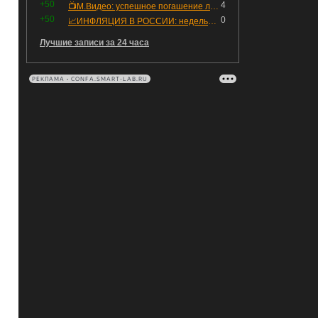
+50
4
📺М.Видео: успешное погашение любимого флоатера
+50
0
📈ИНФЛЯЦИЯ В РОССИИ: недельная дефляция, но в годовом выражении рост 😢
Лучшие записи за 24 часа
РЕКЛАМА • CONFA.SMART-LAB.RU