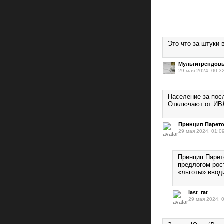
Это что за штуки 
Мультитрендов
29 мая 2024, 00:3
Население за пос
Отключают от ИВЛ
Принцип Парет
29 мая 2024, 01:0
Принцип Парето
предлогом рос
«льготы» ввод
last_rat
29 мая 2024, 