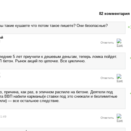
82 комментария
вы такие кушаете что потом такое пишете? Они безопасные?
+
ый
2
Ответить
ледние 5 лет приучили к дешевым деньгам, теперь ломка пойдет.
 бетон. Рынок акций по цепочке. Все циклично.
о
9
Ответить
, причина, как раз, в эпичном распиле на бетоне. Деятели под
та ВВП набили карманы(и ставки под это снижали и безлимитные
или) — все остальное следствие.
01:49
Ответить