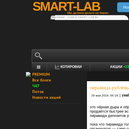
SMART-LAB
Но
Мы делаем деньги на бирже
РЕКЛАМА • CONFA.SMART-LAB.RU
КОТИРОВКИ
АКЦИИ
+2
PREMIUM
Все блоги
ЧАТ
пирамида рублёвы
Поток
|
zea
29 мая 2024, 00:18
Новости акций
это чёрная дыра и об
продаётся быстрее вс
пирамида депозитов р
пока что пирамида то
организатор — само г