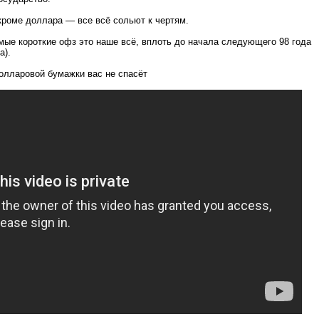
 кроме доллара — все всё сольют к чертям.
мые короткие офз это наше всё, вплоть до начала следующего 98 года
а).
олларовой бумажки вас не спасёт