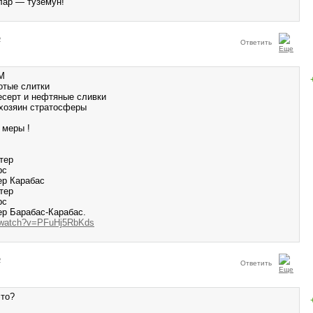
лар — туземун!
2
Ответить
М
отые слитки
серт и нефтяные сливки
хозяин стратосферы
 меры !
тер
рс
ер Карабас
тер
рс
р Барабас-Карабас.
/watch?v=PFuHj5RbKds
2
Ответить
это?