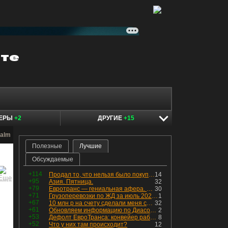
КЕРЫ
+2
ДРУГИЕ
+15
ealm
Полезные
Лучшие
Обсуждаемые
+114
Продал то, что нельзя было покупать. Изменения в портфеле
14
+95
Азия. Пятница.
32
+79
Евротранс — гениальная афера. Собрал с инвесторов денег, выплатил дивидендов больше текущей капитализации и ушёл в дефолт
30
+71
Грузоперевозки по ЖД за июль 2026 г. — четвёртый месяц подряд роста, чёрные металлы на уровне прошлого года, а каменный уголь в плюсе.
1
+67
10 млн р на счету сделали меня счастливым? Ожидание vs Реальность!
32
+61
Обновляем информацию по Диасофту: дивиденды и выкуп
2
+53
Дефолт ЕвроТранса: конвейер работает исправно
8
+52
Что у них там происходит?
12