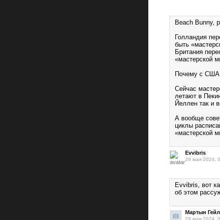
Beach Bunny, 
Голландия пер
быть «мастерс
Британия пере
«мастерской м
Почему с США 
Сейчас мастер
летают в Пекин
Йеллен так и 
А вообще совет
циклы расписан
«мастерской ми
Evvibris
29 мая 2024, 
Evvibris, вот 
об этом рассу
Мартын Гейл
29 мая 2024, 