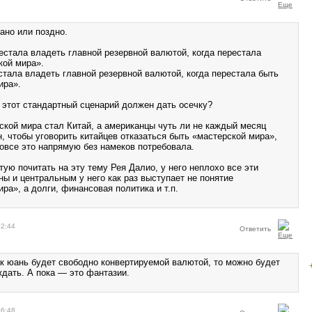
рано или поздно.
естала владеть главной резервной валютой, когда перестала
кой мира».
стала владеть главной резервной валютой, когда перестала быть
ира».
этот стандартный сценарий должен дать осечку?
ской мира стал Китай, а американцы чуть ли не каждый месяц
, чтобы уговорить китайцев отказаться быть «мастерской мира»,
вовсе это напрямую без намеков потребовала.
ую почитать на эту тему Рея Далио, у него неплохо все эти
ы и центральным у него как раз выступает не понятие
ра», а долги, финансовая политика и т.п.
02:44
Ответить
как юань будет свободно конвертируемой валютой, то можно будет
ждать. А пока — это фантазии.
06:48