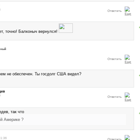
3
Ответить
т, точно! Балконыч вернулся!
Ответить
чем не обеспечен. Ты госдолг США видел?
дев
0
Ответить
дев, так что
й Америке ?
01:36
Ответить