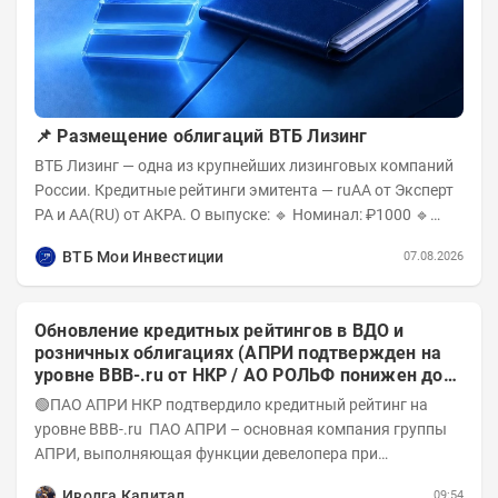
📌 Размещение облигаций ВТБ Лизинг
ВТБ Лизинг — одна из крупнейших лизинговых компаний
России. Кредитные рейтинги эмитента — ruAA от Эксперт
РА и AA(RU) от АКРА. О выпуске: 🔹 Номинал: ₽1000 🔹
Объём...
ВТБ Мои Инвестиции
07.08.2026
Обновление кредитных рейтингов в ВДО и
розничных облигациях (АПРИ подтвержден на
уровне BBB-.ru от НКР / АО РОЛЬФ понижен до
А-(RU) / Элит Строй присвоен на уровне BBB.ru)
🟢ПАО АПРИ НКР подтвердило кредитный рейтинг на
уровне BBB-.ru ПАО АПРИ – основная компания группы
АПРИ, выполняющая функции девелопера при
реализации проектов. Группа с 2014 года...
Иволга Капитал
09:54