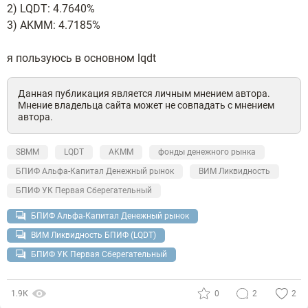
2) LQDT: 4.7640%
3) AKMM: 4.7185%
я пользуюсь в основном lqdt
Данная публикация является личным мнением автора.
Мнение владельца сайта может не совпадать с мнением
автора.
SBMM
LQDT
AKMM
фонды денежного рынка
БПИФ Альфа-Капитал Денежный рынок
ВИМ Ликвидность
БПИФ УК Первая Сберегательный
БПИФ Альфа-Капитал Денежный рынок
ВИМ Ликвидность БПИФ (LQDT)
БПИФ УК Первая Сберегательный
1.9К
0
2
2