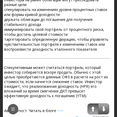
разные цели:
спекулировать на изменениях уровня процентных ставок
или формы кривой доходности
держать облигации до погашения для получения
стабильного дохода
иммунизировать свой портфель от процентного риска,
чтобы достичь целевой стоимости
таргетировать определенную дюрацию, чтобы управлять
чувствительностью портфеля к изменениям ставок или
воспроизвести доходность эталонного показателя⁣⁣⁣⁣⁣⁣⁣⁣⁣⁣⁣⁣⁣⁣⁣⁣⁣⁣⁣⁣⁣⁣⁣⁣
⠀⠀⠀⠀⠀
Спекулятивным может считаться портфель, который
инвестор собирается вскоре продать. Обычно с этой
целью приобретаются длинные ОФЗ в расчете на рост их
стоимости, если начнется снижение ставок. Инвестор
ожидает, что реализованная доходность (HPR) его
вложений за время смягчения ДКП превысит
эффективную доходность к погашению (YTM).
Авто-репост. Читать в блоге
>>>