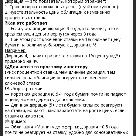
Дюрация — это показатель, который отражает:
1. Срок возврата вложенных денег (с учётом купонов).
2. Чувствительность цены облигации к изменению
процентных ставок.
❓Как это работает
— Если у облигации дюрация 3 года, это значит, что в
среднем ваши деньги вернутся через 3 года.
— При этом рост ключевой ставки на 1% снижает цену
бумаги на величину, близкую к дюрации в %.
Например:
Дюрация 4, значит при росте ставки на 1% цена упадёт
примерно на 4%.
🤔Для чего это простому инвестору
❗️Риск процентной ставки. Чем длиннее дюрация, тем
сильнее цена облигации реагирует на изменение
ключевой ставки.
❗️Выбор стратегии.
— Короткая дюрация (0,5–1 год): бумаги почти не падают
в цене, можно держать до погашения.
— Длинная дюрация (5+ лет): бумаги сильнее реагируют
на ставки, но дают шанс заработать на росте цены, если
ставки снижаются.
💭Пример:
— Облигация «Магнит» до оферты: дюрация ~0,5 года,
почти не реагирует на ставку, удобно для консервативных