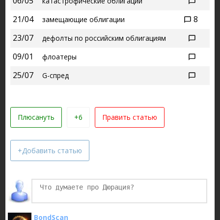
06/05
катастрофические облигации
21/04
8
замещающие облигации
23/07
дефолты по российским облигациям
09/01
флоатеры
25/07
G-спред
Плюсануть
+6
Править статью
+Добавить статью
BondScan