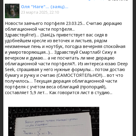
Оля "Hare"... (заяц)...
23 марта 2025, 22:10
Новости заячьего портфеля 23.03.25... Считаю дюрацию
облигационной части портфеля...
Здравствуйте!)… (ЗаяЦъ приветствует вас сидя в
удобнейшем кресле из веточек и листьев, рядом
неизменные пень и ноутбук, погодка вечерняя спокойная
и умиротворяющая...)… Здравствуй Смартлаб! Сижу я
вечерком и думаю… а не посчитать ли мне дюрацию
облигационной части портфеля?!.. Из интереса юзаю Deep
Seek, спрашивая у него нужные формулы… потом достаю
бумагу и ручку и считаю (САМОСТОЯТЕЛЬНО!!)… вот что
получилось… Текущая дюрация облигационной части
портфеля с учётом веса облигаций (пропорций),
составляет 5,9 лет… Как говорится лист в студию...