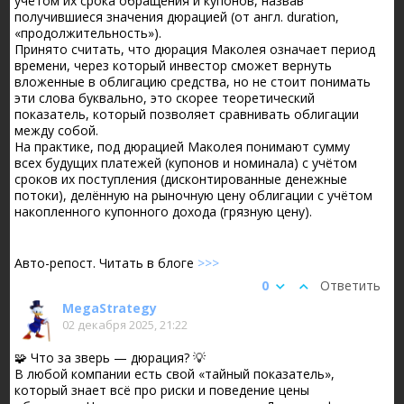
учётом их срока обращения и купонов, назвав
получившиеся значения дюрацией (от англ. duration,
«продолжительность»).
Принято считать, что дюрация Маколея означает период
времени, через который инвестор сможет вернуть
вложенные в облигацию средства, но не стоит понимать
эти слова буквально, это скорее теоретический
показатель, который позволяет сравнивать облигации
между собой.
На практике, под дюрацией Маколея понимают сумму
всех будущих платежей (купонов и номинала) с учётом
сроков их поступления (дисконтированные денежные
потоки), делённую на рыночную цену облигации с учётом
накопленного купонного дохода (грязную цену).
Авто-репост. Читать в блоге
>>>
0
Ответить
MegaStrategy
02 декабря 2025, 21:22
🧩 Что за зверь — дюрация? 💡
В любой компании есть свой «тайный показатель»,
который знает всё про риски и поведение цены