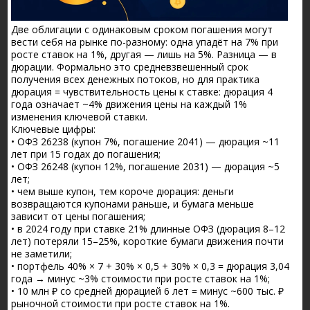
Две облигации с одинаковым сроком погашения могут
вести себя на рынке по-разному: одна упадёт на 7% при
росте ставок на 1%, другая — лишь на 5%. Разница — в
дюрации. Формально это средневзвешенный срок
получения всех денежных потоков, но для практика
дюрация = чувствительность цены к ставке: дюрация 4
года означает ~4% движения цены на каждый 1%
изменения ключевой ставки.
Ключевые цифры:
• ОФЗ 26238 (купон 7%, погашение 2041) — дюрация ~11
лет при 15 годах до погашения;
• ОФЗ 26248 (купон 12%, погашение 2031) — дюрация ~5
лет;
• чем выше купон, тем короче дюрация: деньги
возвращаются купонами раньше, и бумага меньше
зависит от цены погашения;
• в 2024 году при ставке 21% длинные ОФЗ (дюрация 8–12
лет) потеряли 15–25%, короткие бумаги движения почти
не заметили;
• портфель 40% × 7 + 30% × 0,5 + 30% × 0,3 = дюрация 3,04
года → минус ~3% стоимости при росте ставок на 1%;
• 10 млн ₽ со средней дюрацией 6 лет = минус ~600 тыс. ₽
рыночной стоимости при росте ставок на 1%.