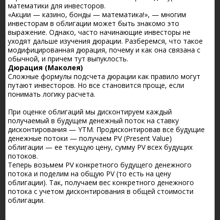
математики для инвесторов.
«Акции — казино, бонды — математика!», — многим
инвесторам в облигации может быть знакомо это
выражение. Однако, часто начинающие инвесторы не
уходят дальше изучения дюрации. Разберемся, что такое
модифицированная дюрация, почему и как она связана с
обычной, и причем тут выпуклость.
Дюрация (Маколея)
Сложные формулы подсчета дюрации как правило могут
путают инвесторов. Но все становится проще, если
понимать логику расчета.
При оценке облигаций мы дисконтируем каждый
получаемый в будущем денежный поток на ставку
дисконтирования — YTM. Продисконтировав все будущие
денежные потоки — получаем PV (Present Value)
облигации — ее текущую цену, сумму PV всех будущих
потоков.
Теперь возьмем PV конкретного будущего денежного
потока и поделим на общую PV (то есть на цену
облигации). Так, получаем вес конкретного денежного
потока с учетом дисконтирования в общей стоимости
облигации.