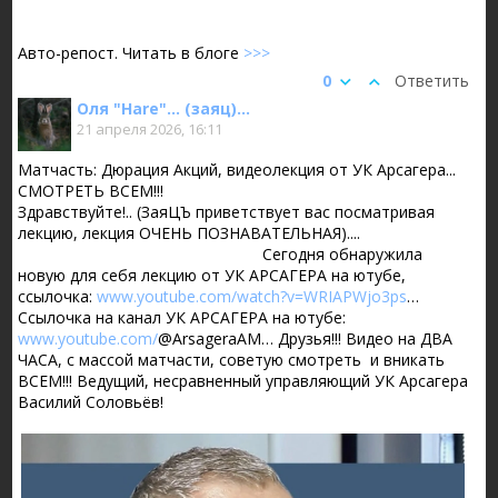
Авто-репост. Читать в блоге
>>>
0
Ответить
Оля "Hare"... (заяц)...
21 апреля 2026, 16:11
Матчасть: Дюрация Акций, видеолекция от УК Арсагера...
СМОТРЕТЬ ВСЕМ!!!
Здравствуйте!.. (ЗаяЦЪ приветствует вас посматривая
лекцию, лекция ОЧЕНЬ ПОЗНАВАТЕЛЬНАЯ)....
Сегодня обнаружила
новую для себя лекцию от УК АРСАГЕРА на ютубе,
ссылочка:
www.youtube.com/watch?v=WRIAPWjo3ps
…
Ссылочка на канал УК АРСАГЕРА на ютубе:
www.youtube.com/
@ArsageraAM… Друзья!!! Видео на ДВА
ЧАСА, с массой матчасти, советую смотреть и вникать
ВСЕМ!!! Ведущий, несравненный управляющий УК Арсагера
Василий Соловьёв!