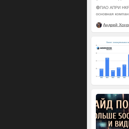
понижен до А-
🟢ПАО АПРИ НКР подтвердило кредитный рейтинг на уровне BBB-.ru ПАО АПРИ –
основная компан
Андрей Хохр