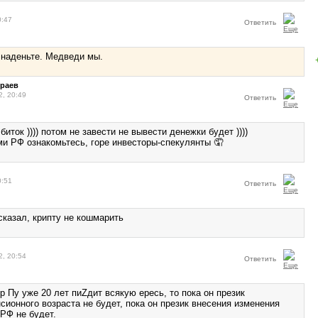
0:47
Ответить
 наденьте. Медведи мы.
ураев
2, 20:49
Ответить
биток )))) потом не завести не вывести денежки будет ))))
ми РФ ознакомьтесь, горе инвесторы-спекулянты 🤦
0:51
Ответить
сказал, крипту не кошмарить
2, 20:54
Ответить
р Пу уже 20 лет пиZдит всякую ересь, то пока он презик
ионного возраста не будет, пока он презик внесения изменения
 РФ не будет.