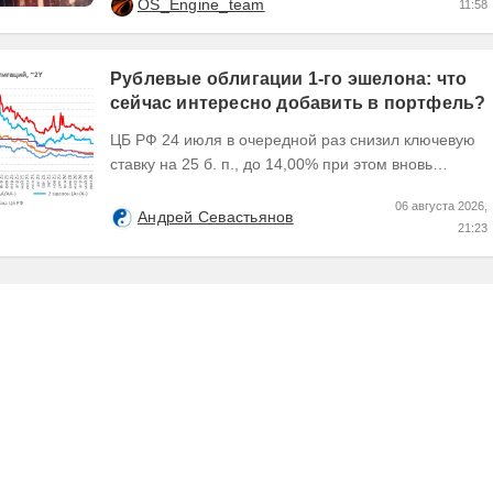
OS_Engine_team
11:58
рыночную...
Рублевые облигации 1-го эшелона: что
сейчас интересно добавить в портфель?
ЦБ РФ 24 июля в очередной раз снизил ключевую
ставку на 25 б. п., до 14,00% при этом вновь
изменил прогноз траектории ее понижения сместив
06 августа 2026,
его...
Андрей Севастьянов
21:23