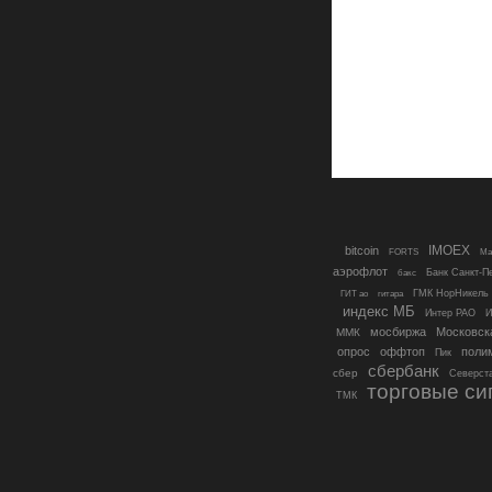
IMOEX
bitcoin
FORTS
Mai
аэрофлот
Банк Санкт-П
бакс
ГМК НорНикель
ГИТ ао
гитара
индекс МБ
Интер РАО
И
мосбиржа
Московск
ММК
опрос
оффтоп
поли
Пик
сбербанк
сбер
Северст
торговые си
ТМК