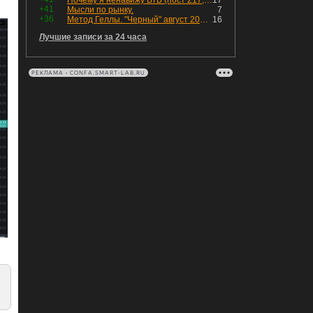
Почему я ненавижу ВТБ (пост 217, 12+)
17
+41
Мысли по рынку.
7
+36
Метод Геллы. "Черный" август 2026 - быть или не быть?
16
Лучшие записи за 24 часа
РЕКЛАМА • CONFA.SMART-LAB.RU