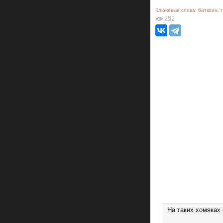
Ключевые слова:
биткоин
,
292
На таких хомяках 