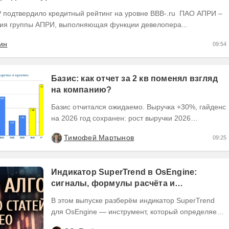
(RU) / Элит Строй присвоен на уровне BBB.ru)
ия группы АПРИ, выполняющая функции девелопера...
ин
09:54
Базис: как отчет за 2 кв поменял взгляд
на компанию?
Базис отчитался ожидаемо. Выручка +30%, гайденс
на 2026 год сохранен: рост выручки 2026
ожидается на уровне 30-40%, рентабельность
Тимофей Мартынов
09:25
OIBDA 60%....
Индикатор SuperTrend в OsEngine:
сигналы, формулы расчёта и
бесплатный робот.
В этом выпуске разберём индикатор SuperTrend
для OsEngine — инструмент, который определяет
направление тренда через текущую цену и