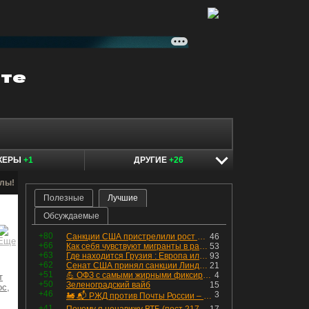
КЕРЫ
+1
ДРУГИЕ
+26
алы!
Полезные
Лучшие
Обсуждаемые
+80
Санкции США пристрелили рост акций в России
46
+66
Как себя чувствуют мигранты в раю, в который они так стремились
53
+63
Где находится Грузия : Европа или Азия
93
+62
Сенат США принял санкции Линдси Грэма против России
21
+51
💪 ОФЗ с самыми жирными фиксированными купонами
4
т
+50
Зеленоградский вайб
15
ос,
+46
3
🚂 📬 РЖД против Почты России – Какие облигации выбрать?
+41