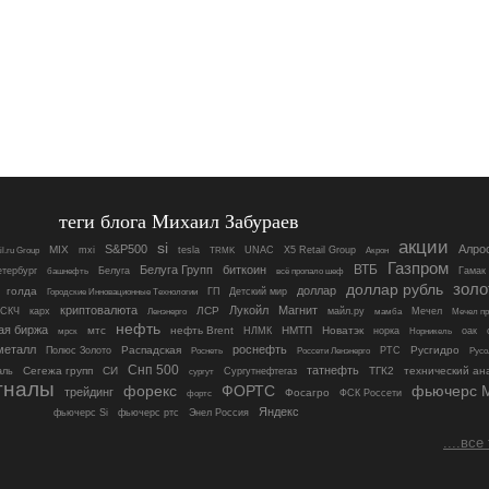
теги блога Михаил Забураев
акции
si
S&P500
Алро
MIX
mxi
tesla
UNAC
X5 Retail Group
l.ru Group
TRMK
Акрон
Газпром
ВТБ
Белуга Групп
биткоин
етербург
Белуга
Гамак
башнефть
всё пропало шеф
золо
доллар рубль
доллар
голда
ГП
Детский мир
Городские Инновационные Технологии
криптовалюта
Лукойл
Магнит
ЛСР
СКЧ
карх
майл.ру
Мечел
Ленэнерго
мамба
Мечел п
нефть
ая биржа
мтс
нефть Brent
НМТП
Новатэк
НЛМК
норка
оак
мрск
Норникель
металл
роснефть
Распадская
Русгидро
Полюс Золото
РТС
Роснеть
Россети Ленэнерго
Русо
Снп 500
татнефть
Сегежа групп
СИ
ТГК2
технический ан
аль
Сургутнефтегаз
сургут
гналы
форекс
ФОРТС
фьючерс 
трейдинг
Фосагро
ФСК Россети
фортc
Яндекс
фьючерс Si
фьючерс ртс
Энел Россия
....все