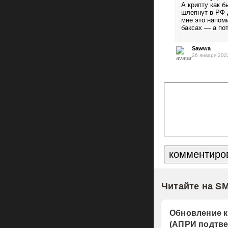
А крипту как б
шлепнут в РФ д
мне это напом
баксах — а пот
Sawwa
26 января 202
Читайте на S
Обновление к
(АПРИ подтве