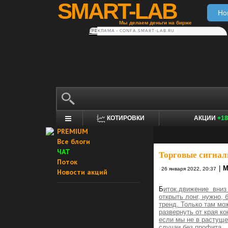
SMART-LAB
Но
Мы делаем деньги на бирже
РЕКЛАМА • CONFA.SMART-LAB.RU
КОТИРОВКИ
АКЦИИ
+18
PREMIUM
Все блоги
ЧАТ
Торговые сигнал
Поток
|
М
26 января 2022, 20:37
Новости акций
Б
иток.движение вниз 
открыть лонг, нужно,
тренд. Только там мо
развернуть от края к
если мы не в растуще
случаи без профита