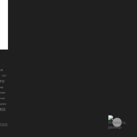
са
ГИТ
то
реф
озон
лово
ализ
MIX
 тэги