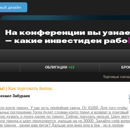
вый дизайн
ОБЛИГАЦИИ
+13
БРО
Торговые сигн
ы!
|
Как торговать Биток.
ихаил Забураев
по контр тренду. У нас есть пробойная свеча. От 41000. Для того чтобы
 бычье поглощение.Тогда будет сломан контр тренд и возврат в лонговый
жно думать о лонге далее по тренду. Сейчас покупать нельзя. Цену могу
онтр тренда и шорт продолжится дальше на ур 30000. Задайте себе вопр
м тренде , зачем вам биток? Дальше или вниз или в бок , но в любом