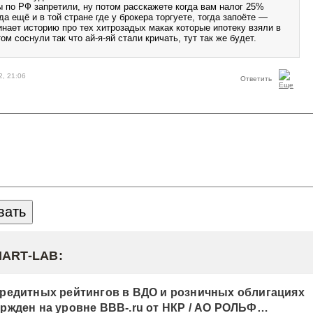
ы по РФ запретили, ну потом расскажете когда вам налог 25%
а ещё и в той стране где у брокера торгуете, тогда запоёте —
инает историю про тех хитрозадых макак которые ипотеку взяли в
ом соснули так что ай-я-яй стали кричать, тут так же будет.
2, 21:06
Ответить
MART-LAB:
редитных рейтингов в ВДО и розничных облигациях
ржден на уровне BBB-.ru от НКР / АО РОЛЬФ