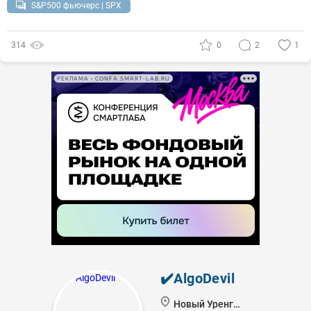
S&P500 фьючерс | SPX
314
0
2
1
РЕКЛАМА • CONFA.SMART-LAB.RU
✔️AlgoDevil
Новый Уренгой