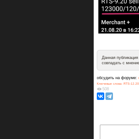
Данная публикация
совпадать с мнение
обсудить на форуме:
Ключевые слова:
RTS-12.20
508