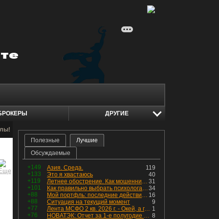
БРОКЕРЫ
ДРУГИЕ
алы!
Полезные
Лучшие
Обсуждаемые
+149
Азия. Среда.
119
+133
Это я хвастаюсь
40
+119
Летнее обострение. Как мошенники пытаются подсунуть кнопку "БАБЛО" девушкам
31
+101
Как правильно выбрать психолога. Показания к лечению
34
+88
Мой портфль: последние действия и текущая структура. Краткий комментарий по всем позициям
16
+88
Ситуация на текущий момент
9
+77
Лента МСФО 2 кв. 2026 г. - Окей, а где прибыль?
1
+76
НОВАТЭК: Отчет за 1-е полугодие 2026 - прибыль продолжает падать, но лучшее впереди, если не прилетит
8