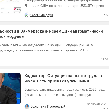
Скоординированная интервенция центробанков
Японии и США по валютной паре USD/JPY привела
к падению курса от многолетних максимумов в
Олег Свиргун
12:36
районе 164.00...
асности в Займере: какие заемщики автоматически
иск-модулем
ь заем в МФО может далеко не каждый – лидеры рынка, в
частности, Займер, подходят к оценке клиентов очень осторожно. 📌 По...
12:00
Хэдхантер. Ситуация на рынке труда в
июле. Есть признаки улучшения
Вышла статистика рынка труда за июль 2026 года
(за июнь можно почитать здесь ), которую
Хедхантер публикует ежемесячно, что же там...
04 августа 2026,
Валентин Погорелый
13:53