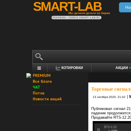
SMART-LAB
Но
Мы делаем деньги на бирже
РЕКЛАМА • CONFA.SMART-LAB.RU
КОТИРОВКИ
АКЦИИ
+
PREMIUM
Все блоги
ЧАТ
Торговые сигнал
Поток
|
13 октября 2020, 21:42
Новости акций
Публиковал сигнал 21
падение продолжится
Продавайте RTS-12.20