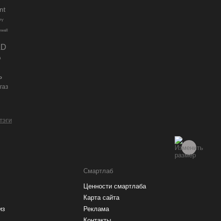
nt
PY
well
AD
а
ь
газ
 тэги
Смартлаб
Ценности смартлаба
Карта сайта
из
Реклама
Контакты