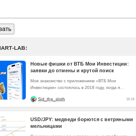
MART-LAB:
Новые фишки от ВТБ Мои Инвестиции:
заявки до отмены и крутой поиск
Мое знакомство с приложением «ВТБ Мои
Инвестиции» состоялось в 2018 году, когда я
открыл самый первый брокерский счет. 🆕 И вот
Sid_the_sloth
16:19
только что вышло...
USD/JPY: медведи борются с ветряными
мельницами