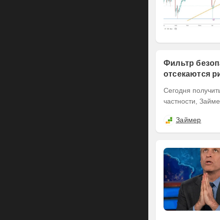
Фильтр безоп
отсекаются р
Сегодня получит
Займер