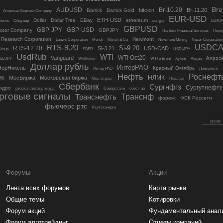
Bre
AUDUSD
Br-10.20
bitcoin
Br-11.20
Barrick
Barrick Gold
American Express Company
EUR-USD
ETH-USD
Dollar
Dollar Tree
EBay
ethereum
stems
Citigroup
eur-jpy
EURJ
GBPUSD
GBP-JPY
GBP-USD
Motor Company
GBPJPY
Hartford Financial Services
Honey
Research Corporation
Newmont
Loews Corporation
Merck
Merck & Co
Newmont Mining
Nucor Corporation
USDC
RTS-9.20
Si-9.20
RTS-12.20
Si-3.21
USD-CAD
Group
SBER
USD-JPY
UsdRub
WTI
WTI Oct20
Vanguard
Алрос
SDJPY
Welltower
WTI и Brent
Xylem
Акции
Доллар рубль
ИнтерРАО
НорНикель
Красный Октябрь
Интер РАО
Лензолото
Нефть
Роснефт
НЛМК
МосБиржа
Московская биржа
МК
Мостотрест
Новатэк
Сбербанк
Сургнфгз
Сургутнефте
идро
русская аквакультура
Северсталь
севст-ао
рговые сигналы
Транснф
Транснефть
форекс
ФСК Россети
фьючерс ртс
Якутскэнерго
....все
Форумы
Акции
Лента всех форумов
Карта рынка
Общие темы
Котировки
Форум акций
Фундаментальный анал
Форум алготрейдинг
Отчеты компаний