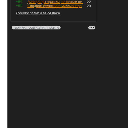
+64
Дивиденды пришли, но пошли не туда
22
+61
Синдром бумажного миллионера
20
Лучшие записи за 24 часа
РЕКЛАМА • CONFA.SMART-LAB.RU