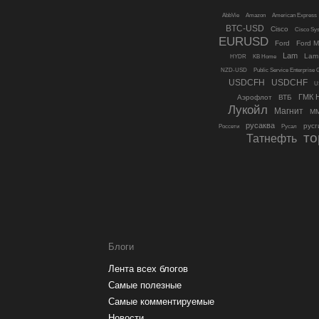
AbbVie
Amazon
American Express
BTC-USD
Cisco
Cisco Sy
EURUSD
Ford
Ford 
Lam
Lam 
HYDR
KB Home
NZD-USD
Public Service Enterprise 
USDCFH
USDCHF
U
ГМК 
Аэрофлот
ВТБ
Лукойл
Магнит
М
русаква
русг
Россети
Русал
то
Татнефть
Блоги
Лента всех блогов
Самые полезные
Самые комментируемые
Новости