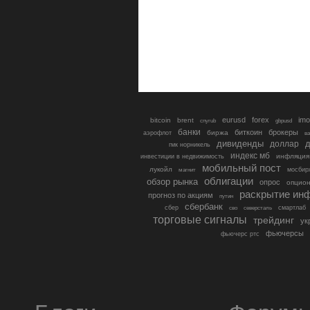
eurusd
forex
imo
bitcoin
brent
cnyrub
gbpusd
банки
биткоин
брокеры
биржа
аэрофлот
в
дивиденды
доллар
д
гмк норникель
индекс мб
инфляция
инвестиции в недвижимость
мобильный пост
лукойл
мосбир
магнит
облигации
обзор рынка
опрос
опцио
раскрытие ин
прогноз по акциям
путин
сбербанк
сбер
северсталь
смартлаб
сво
торговые сигналы
трейдинг
ук
фьючерсы
фьючерс ртс