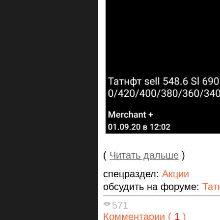
(
Читать дальше
)
спецраздел:
Акции
обсудить на форуме:
Тат
571
Комментарии (
1
)