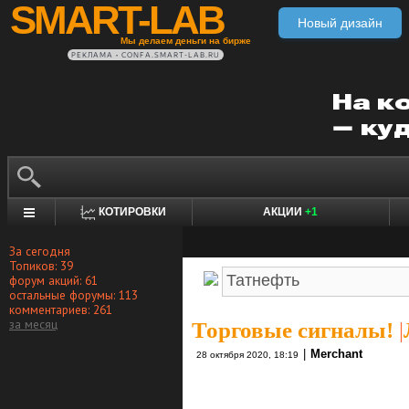
SMART-LAB
Новый дизайн
Мы делаем деньги на бирже
РЕКЛАМА • CONFA.SMART-LAB.RU
КОТИРОВКИ
АКЦИИ
+1
За сегодня
Топиков: 39
форум акций: 61
остальные форумы: 113
комментариев: 261
за месяц
Торговые сигналы!
|
|
Merchant
28 октября 2020, 18:19