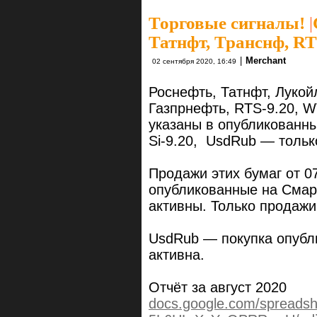
Торговые сигналы!
|
Татнфт, Транснф, RTS
|
Merchant
02 сентября 2020, 16:49
Роснефть, Татнфт, Лукой
Газпрнефть, RTS-9.20, W
указаны в опубликованны
Si-9.20, UsdRub — тольк
Продажи этих бумаг от 07
опубликованные на Смар
активны. Только продажи
UsdRub — покупка опубл
активна.
Отчёт за август 2020
docs.google.com/spreads