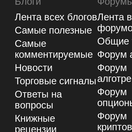
Блоги
Форум
Лента всех блогов
Лента 
форум
Самые полезные
Общие
Самые
комментируемые
Форум 
Новости
Форум
алготре
Торговые сигналы
Форум
Ответы на
опцион
вопросы
Форум
Книжные
крипто
рецензии