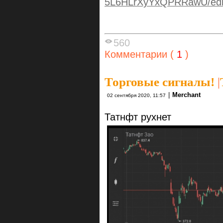
5L6HLrXyYxQPRRawU/edit
560
Комментарии (
1
)
Торговые сигналы!
|
|
Merchant
02 сентября 2020, 11:57
Татнфт рухнет