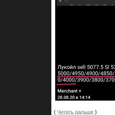
(
Читать дальше
)