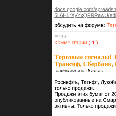
docs.google.com/spreads
5L6HLrXyYxQPRRawU/edit
обсудить на форуме:
Тат
266
Комментарии (
1
)
Торговые сигналы!
|
Транснф, Сбербанк, R
|
Merchant
31 августа 2020, 16:58
Роснефть, Татнфт, Лукой
только продажи.
Продажи этих бумаг от 20
опубликованные на Смарт
активны. Только продажи