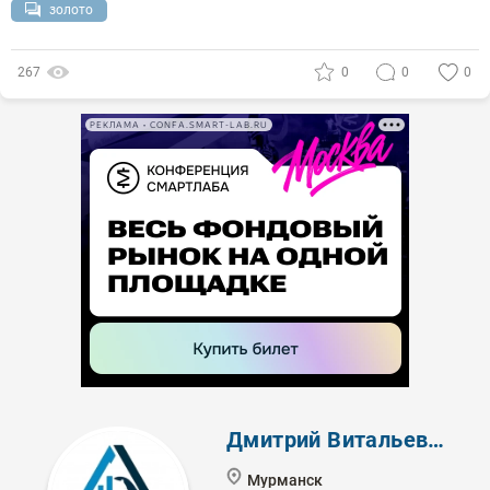
золото
267
0
0
0
РЕКЛАМА • CONFA.SMART-LAB.RU
Дмитрий Витальевич
Мурманск