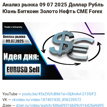
Анализ рынка 09 07 2025 Доллар Рубль
Юань Биткоин Золото Нефть CME Forex
YouTube —
youtu.be/45xZtGfcB6k?si=0IjXnAvI-2135rF2
VK —
vkvideo.ru/video-187407430_456239572
Дзен —
dzen.ru/video/watch/686e09316b09c916426e9d95