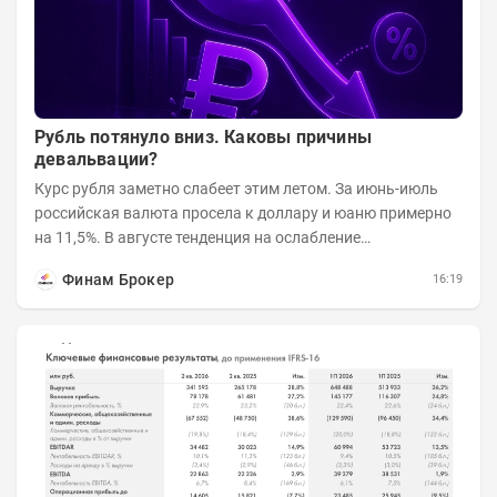
Рубль потянуло вниз. Каковы причины
девальвации?
Курс рубля заметно слабеет этим летом. За июнь-июль
российская валюта просела к доллару и юаню примерно
на 11,5%. В августе тенденция на ослабление
продолжается. Причем усилило давление...
Финам Брокер
16:19