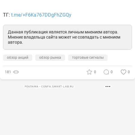
ТГ:
t.me/+F6Ka767DDgFhZGQy
Данная публикация является личным мнением автора.
Мнение владельца сайта может не совпадать с мнением
автора.
обзор акций
обзор рынка
торговые сигналы
181
0
0
0
РЕКЛАМА • CONFA.SMART-LAB.RU