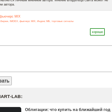
 является личным мнением автора. Мнение владельца сайта может не
м автора.
фьючерс MIX
сбиржи
,
IMOEX
,
фьючерс MIX
,
Индекс МБ
,
торговые сигналы
хорошо
MART-LAB:
Облигации: что купить на ближайший год