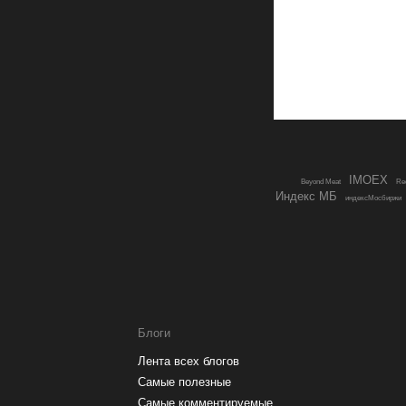
IMOEX
Beyond Meat
Red
Индекс МБ
индексМосбиржи
Блоги
Лента всех блогов
Самые полезные
Самые комментируемые