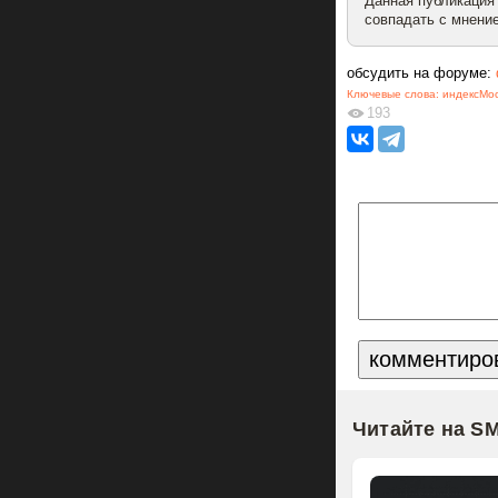
Данная публикация
совпадать с мнение
обсудить на форуме:
Ключевые слова:
индексМо
193
Читайте на S