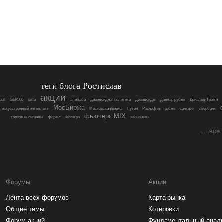
теги блога Ростислав
акции
dit
S&P500
tesla
алибаба
дивидендная политика
дивиденды
доллар рубль
Дональд Трамп
МосБиржа
искусственный интеллект
Московская Биржа
Путин
Роснефть
рубль
санкции
сбербанк
фьючерс MIX
торговые сигналы
форекс
Фосагро
экономика
....все
Форумы
Акции
Лента всех форумов
Карта рынка
Общие темы
Котировки
Форум акций
Фундаментальный анал