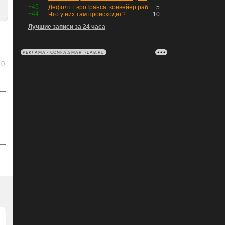
+45
Дефолт ЕвроТранса: конвейер работает исправно
5
+44
Что у них там происходит?
10
Лучшие записи за 24 часа
РЕКЛАМА • CONFA.SMART-LAB.RU
0