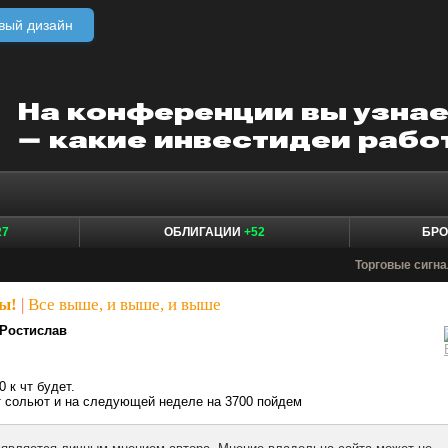
вый дизайн
27
ОБЛИГАЦИИ
+52
БР
Торговые сигн
ы!
|
Все выше, и выше, и выше
Ростислав
0 к чт будет.
т сольют и на следующей неделе на 3700 пойдем