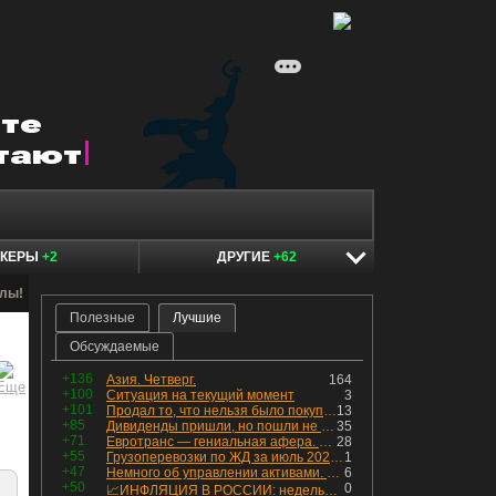
ОКЕРЫ
+2
ДРУГИЕ
+62
алы!
Полезные
Лучшие
Обсуждаемые
+136
Азия. Четверг.
164
+100
Ситуация на текущий момент
3
+101
Продал то, что нельзя было покупать. Изменения в портфеле
13
+85
Дивиденды пришли, но пошли не туда
35
+71
Евротранс — гениальная афера. Собрал с инвесторов денег, выплатил дивидендов больше текущей капитализации и ушёл в дефолт
28
+55
Грузоперевозки по ЖД за июль 2026 г. — четвёртый месяц подряд роста, чёрные металлы на уровне прошлого года, а каменный уголь в плюсе.
1
+47
Немного об управлении активами. Для заинтересованных
6
+50
0
📈ИНФЛЯЦИЯ В РОССИИ: недельная дефляция, но в годовом выражении рост 😢