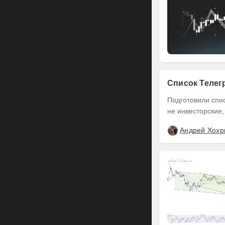
Список Телег
Подготовили список Тел
не инвесторские,
Андрей Хохр