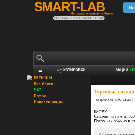
SMART-LAB
Но
Мы делаем деньги на бирже
РЕКЛАМА • CONFA.SMART-LAB.RU
КОТИРОВКИ
АКЦИИ
+1
PREMIUM
Все блоги
ЧАТ
Торговые сигнал
Поток
|
18 февраля 2025, 14:43
Новости акций
IMOEX
Ставлю на то что, 350
Потом как обычно в п