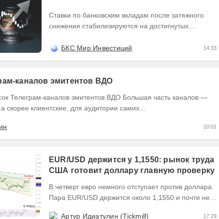
Ставки по банковским вкладам после затяжного
снижения стабилизируются на достигнутых
минимумах. Доходности облигаций эмитентов с
высоким...
БКС Мир Инвестиций
14:33
рам-каналов эмитентов ВДО
еграм-каналов эмитентов ВДО Большая часть каналов —
 а скорее клиентские, для аудитории самих...
ин
10:01
EUR/USD держится у 1,1550: рынок труда
США готовит доллару главную проверку
В четверг евро немного отступает против доллара.
Пара EUR/USD держится около 1,1550 и почти не
выходит за пределы узкого диапазона. Главным...
Артур Идиатулин (Tickmill)
17:29