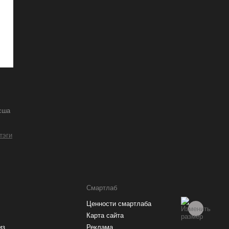
сша
 тэги
Смартлаб
Ценности смартлаба
Карта сайта
из
Реклама