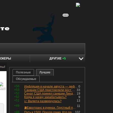
ОКЕРЫ
ДРУГИЕ
+5
алы!
Полезные
Лучшие
Обсуждаемые
+56
Инфляция в начале августа — дефляция из-за топлива и плодоовощной корзины, но услуги продолжают дорожать, а рубль начал ослабевать.
0
+53
Санкции США пристрелили рост акций в России
33
+52
Сенат США принял санкции Линдси Грэма против России
19
+52
Когда я начну зарабатывать?
9
+51
13
📈 Валюта развернулась?
+49
11
⛽️Евротранс в руинах. Грустный пост😶😞 Что изменилось в облигациях?
+48
Путь к 1500. Пошла гонка. Кто раньше продаст.
102