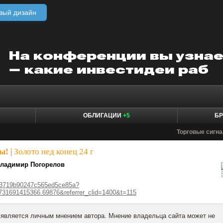
вый дизайн
ОБЛИГАЦИИ
+5
БР
Торговые сигн
ы!
|
Золото нед конец 24 г
ладимир Погорелов
673719b90247c565ed5ce85a?
731691415366.69876&referrer_clid=1400&t=115
 является личным мнением автора. Мнение владельца сайта может не