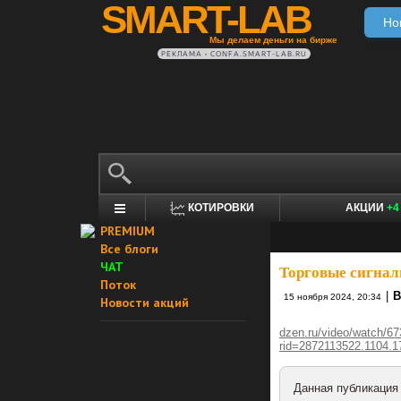
SMART-LAB
Но
Мы делаем деньги на бирже
РЕКЛАМА • CONFA.SMART-LAB.RU
КОТИРОВКИ
АКЦИИ
+4
PREMIUM
Все блоги
ЧАТ
Торговые сигнал
Поток
|
В
15 ноября 2024, 20:34
Новости акций
dzen.ru/video/watch/
rid=2872113522.1104.1
Данная публикация