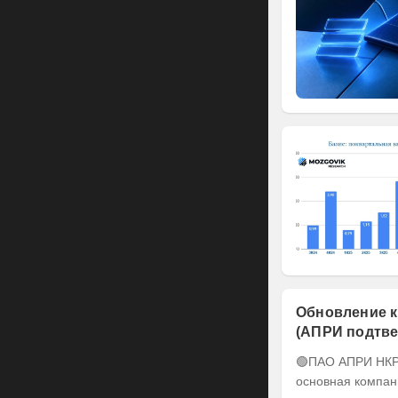
Обновление к
(АПРИ подтве
понижен до А-
🟢ПАО АПРИ НКР подтвердило кредитный рейтинг на уровне BBB-.ru ПАО АПРИ –
основная компан