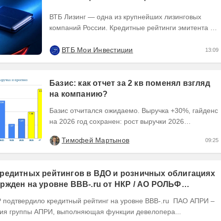
ВТБ Лизинг — одна из крупнейших лизинговых
компаний России. Кредитные рейтинги эмитента —
ruAA от Эксперт РА и AA(RU) от АКРА. О...
ВТБ Мои Инвестиции
13:09
Базис: как отчет за 2 кв поменял взгляд
на компанию?
Базис отчитался ожидаемо. Выручка +30%, гайденс
на 2026 год сохранен: рост выручки 2026
ожидается на уровне 30-40%, рентабельность
Тимофей Мартынов
09:25
OIBDA 60%....
редитных рейтингов в ВДО и розничных облигациях
ржден на уровне BBB-.ru от НКР / АО РОЛЬФ
(RU) / Элит Строй присвоен на уровне BBB.ru)
ия группы АПРИ, выполняющая функции девелопера...