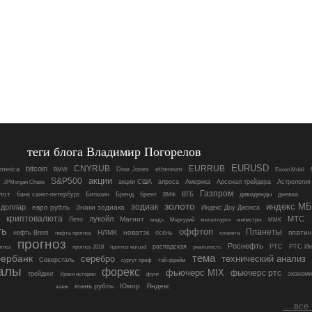
теги блога Владимир Погорелов
EURUSD
CNYRUB
EURRUB
bitcoin
America
Dow Jones
ethereum
BMW
Exxon Mobil
S&P500
акции
акции США
алроса
Америка
Арсенал трейдера
Астрология
JPMorgan Chase
Газпром
лот
банк санкт-петербург
Биткоин
Бренд
брент
ВТБ
дивиденды
дневка
ВМФ
золото
индекс МБ
зодиак
 доллар
евро рубль
Знаки зодиака
Индекс Доу Джонса
криптовалюта
лукойл
МТС
Магнит
Лето
медь
Меркурий
металлурги
министры
ММК
ть
оффтоп
Планеты
НЛМК
новатэк
платин
нефть Brent
осень
нефть прогноз
планета
прогноз
Роснефть
распадская
РТС
РТС Ин
ргноз
прогноз 2018
прогноз eurusd
реальность
ербанк
тема
серебро
технический анализ
Северсталь
сургут преф
тай-фрейм
алы
форекс
фьючерс MIX
фьючерс ртс
трейдинг
экономи
Уроки истории
фунт
юань рубль
Юмор
Яндекс
юань
....все