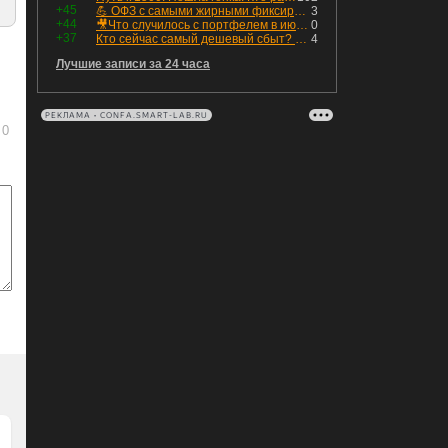
+45
💪 ОФЗ с самыми жирными фиксированными купонами
3
+44
🎥Что случилось с портфелем в июле - честный разбор / Инвестировать Просто
0
+37
Кто сейчас самый дешевый сбыт? Сводный пост по сбытовым компаниям по отчетам РСБУ за Q2 26г.
4
Лучшие записи за 24 часа
РЕКЛАМА • CONFA.SMART-LAB.RU
0