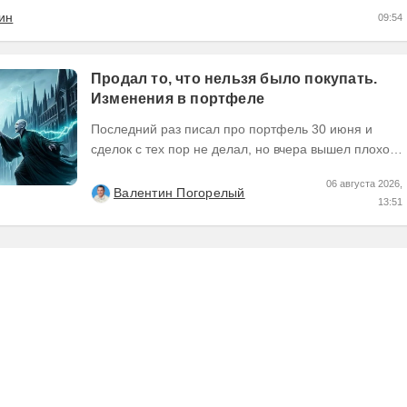
ин
09:54
Продал то, что нельзя было покупать.
Изменения в портфеле
Последний раз писал про портфель 30 июня и
сделок с тех пор не делал, но вчера вышел плохой
отчет по компании, которую я держал и я её...
06 августа 2026,
Валентин Погорелый
13:51