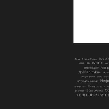
Bank of 
Alcoa
American Express
IMOEX
GBPUSD
Intel
Аэроф
астротрейдинг
Доллар рубль
евро
история .россия
июль
Июнь
Неф
натуральный газ
Полюс золото
полиметалл
п
Сб
Сбер обычка
русгидро
торговые сигн