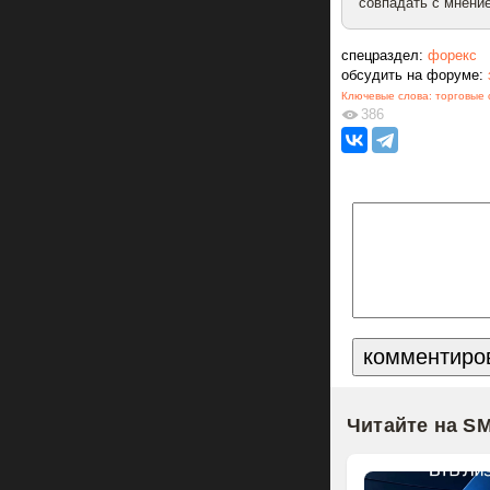
совпадать с мнение
спецраздел:
форекс
обсудить на форуме:
Ключевые слова:
торговые 
386
Читайте на S