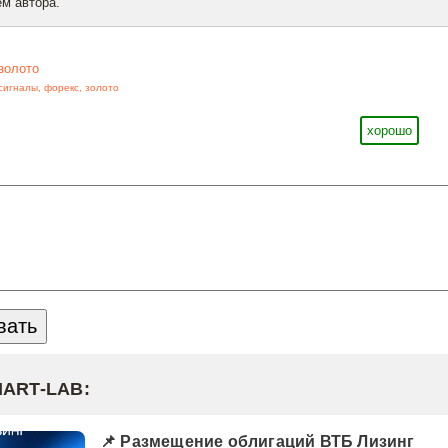
м автора.
золото
сигналы
,
форекс
,
золото
хорошо
MART-LAB:
📌 Размещение облигаций ВТБ Лизинг