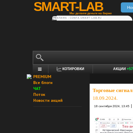
SMART-LAB
Но
Мы делаем деньги на бирже
РЕКЛАМА • CONFA.SMART-LAB.RU
КОТИРОВКИ
АКЦИИ
+57
PREMIUM
Все блоги
ЧАТ
Торговые сигнал
Поток
18.09.2024.
Новости акций
|
18 сентября 2024, 13:45