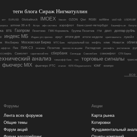
теги блога Сираж Нигматуллин
IMOEX
Globaltruck
OZON
RGBI
softline
Qiwi
usd rub
en+
EURUSD
litecoin
USDRUBF
аптеки 36 и 6
аэрофлот
банк санкт-петербург
алроса
Астра
афк система
башнефть ап
белуга 
Газпром
ка
доллар рубль
ВТБ
Генетико
Группа Позитив
ГМК Норникель
ГТМ
ДВМП
индекс МБ
итоги дня
итоги недели
лукойл
иркут
BI
Индекс ртс прогноз
криптовалюта
Московская Биржа
облиг
нефть
Новатэк
мк
МосБиржа
натуральный газ
нлмк
МТС Банк
ПИК СЗ
Пик
Позитив
ру
Распадская
оффтоп
платина
прогноз по акциям
роснефть
ростелеком
сбербанк
Самолет
усснефть
совкомфлот
саратовский нпз
Селигдар
Совкомбанк
СПб Биржа
ехнический анализ
торговые сигналы
трансн
тинькофф банк
тмк
фьючерс MIX
фьючерс РТС
ЮМГ
юнипро
эталон
ЮГК Южуралзолото
....все
Форумы
Акции
Лента всех форумов
Карта рынка
Общие темы
Котировки
Форум акций
Фундаментальный анал
Форум алготрейдинг
Отчеты компаний