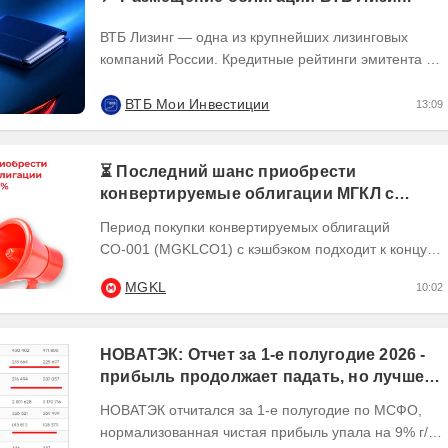
ВТБ Лизинг — одна из крупнейших лизинговых
компаний России. Кредитные рейтинги эмитента —
ruAA от Эксперт РА и AA(RU) от АКРА. О...
ВТБ Мои Инвестиции
13:09
⏳ Последний шанс приобрести
конвертируемые облигации МГКЛ с
кэшбэком 10%
Период покупки конвертируемых облигаций
СО-001 (MGKLCO1) с кэшбэком подходит к концу.
Чтобы получить кэшбэк 10% ,
MGKL
10:02
квалифицированным...
НОВАТЭК: Отчет за 1-е полугодие 2026 -
прибыль продолжает падать, но лучшее
впереди, если не прилетит
НОВАТЭК отчитался за 1-е полугодие по МСФО,
нормализованная чистая прибыль упала на 9% г/г