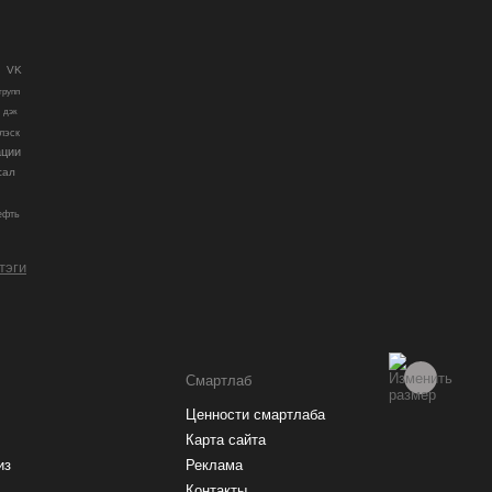
VK
групп
дэк
лэск
ации
сал
ефть
 тэги
Смартлаб
Ценности смартлаба
Карта сайта
из
Реклама
Контакты