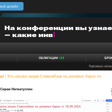
вый дизайн
ОБЛИГАЦИИ
+23
БРО
Торговые сигн
ы!
|
Тех-анализ акции Совкомбанк на дневных барах от
Сираж Нигматуллин