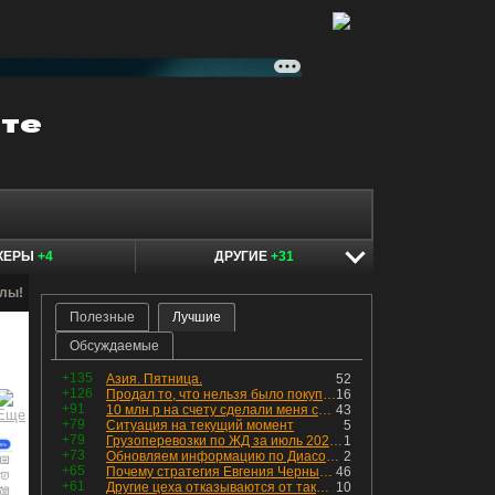
КЕРЫ
+4
ДРУГИЕ
+31
алы!
Полезные
Лучшие
Обсуждаемые
+135
Азия. Пятница.
52
+126
Продал то, что нельзя было покупать. Изменения в портфеле
16
+91
10 млн р на счету сделали меня счастливым? Ожидание vs Реальность!
43
+79
Ситуация на текущий момент
5
+79
Грузоперевозки по ЖД за июль 2026 г. — четвёртый месяц подряд роста, чёрные металлы на уровне прошлого года, а каменный уголь в плюсе.
1
+73
Обновляем информацию по Диасофту: дивиденды и выкуп
2
+65
Почему стратегия Евгения Черных приведет вас к убыткам в 2026 году
46
+61
Другие цеха отказываются от таких деталей — а мы построили на них производство с оборотом 70 млн
10