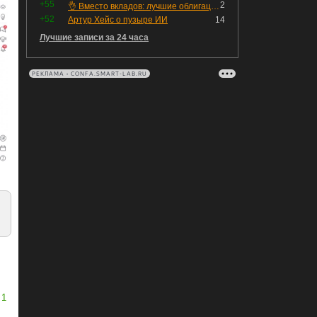
+55
2
👌 Вместо вкладов: лучшие облигации — только супер надёжные
+52
Артур Хейс о пузыре ИИ
14
Лучшие записи за 24 часа
РЕКЛАМА • CONFA.SMART-LAB.RU
1