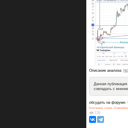
Описание анализа:
ht
Данная публикация
совпадать с мнение
обсудить на форуме:
Ключевые слова:
Совкомба
139