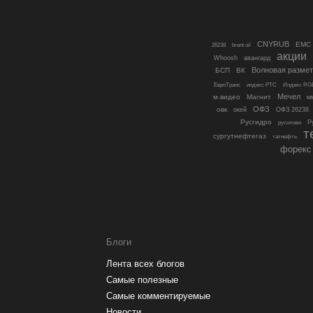
CNYRUB
EMC
26238
brent oil
акции
Whoosh
авангард
Волновая размет
БСП
ВК
ЕвроТранс
индекс РТС
Индекс RG
Мечел
м.видео
Магнит
м
ОФЗ
овк
окей
ОФЗ 26238
Русгидро
Р
русолово
т
сургутнефтегаз
татнефть
форекс
Блоги
Лента всех блогов
Самые полезные
Самые комментируемые
Новости