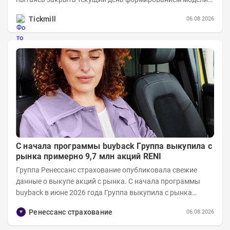
медвежьего поглощения. Для продавцов это...
Tickmill
06.08.2026
С начала программы buyback Группа выкупила с
рынка примерно 9,7 млн акций RENI
Группа Ренессанс страхование опубликовала свежие
данные о выкупе акций с рынка. C начала программы
buyback в июне 2026 года Группа выкупила с рынка
примерно 9,7 млн акций RENI. Общий уставной...
Ренессанс страхование
06.08.2026