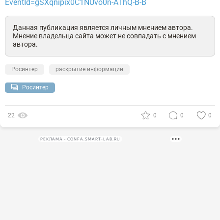
EventId=gSXqnipix0C1NUvo0n-AThQ-B-B
Данная публикация является личным мнением автора.
Мнение владельца сайта может не совпадать с мнением
автора.
Росинтер
раскрытие информации
Росинтер
22
0
0
0
РЕКЛАМА • CONFA.SMART-LAB.RU