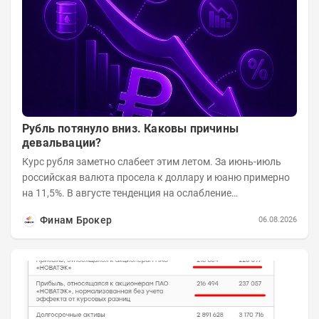
Рубль потянуло вниз. Каковы причины
девальвации?
Курс рубля заметно слабеет этим летом. За июнь-июль
российская валюта просела к доллару и юаню примерно
на 11,5%. В августе тенденция на ослабление
продолжается. Причем усилило давление...
Финам Брокер
06.08.2026