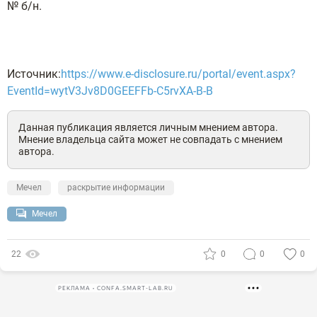
№ б/н.
Источник:
https://www.e-disclosure.ru/portal/event.aspx?
EventId=wytV3Jv8D0GEEFFb-C5rvXA-B-B
Данная публикация является личным мнением автора.
Мнение владельца сайта может не совпадать с мнением
автора.
Мечел
раскрытие информации
Мечел
22
0
0
0
РЕКЛАМА • CONFA.SMART-LAB.RU