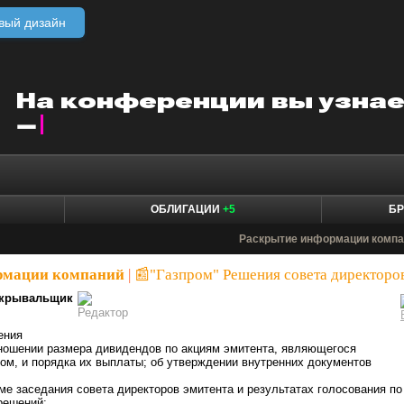
вый дизайн
ОБЛИГАЦИИ
+5
БР
Раскрытие информации компа
рмации компаний
|
📰"Газпром" Решения совета директоро
крывальщик
ения
тношении размера дивидендов по акциям эмитента, являющегося
м, и порядка их выплаты; об утверждении внутренних документов
уме заседания совета директоров эмитента и результатах голосования по
решений: