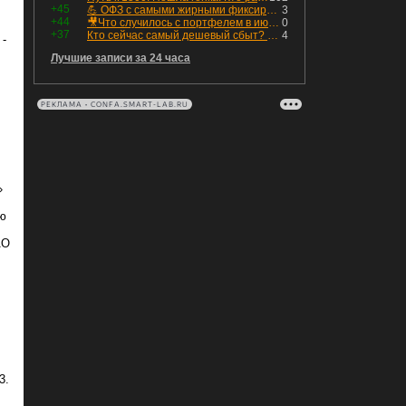
+45
💪 ОФЗ с самыми жирными фиксированными купонами
3
+44
🎥Что случилось с портфелем в июле - честный разбор / Инвестировать Просто
0
+37
Кто сейчас самый дешевый сбыт? Сводный пост по сбытовым компаниям по отчетам РСБУ за Q2 26г.
4
 -
Лучшие записи за 24 часа
РЕКЛАМА • CONFA.SMART-LAB.RU
»
ую
АО
3.