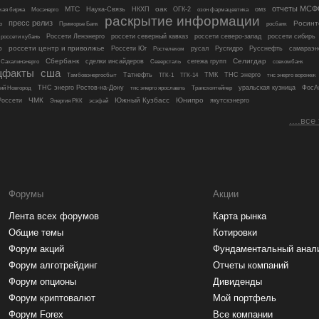
отчеты МСФ
МТС
оак
Мосэнерго
Наука-Связь
НКХП
ОГК-2
омз
кая биржа
озон фармацевтика
раскрытие информации
пресс релиз
Росинт
росбанк
о
Приморье Банк
россети кубань
Россети Ленэнерго
россети северный кавказ
россети северо-запад
россети сибирь
р
россети центр и приволжье
Россети Юг
русал
Русгидро
Русснефть
самараэн
Ростелеком
Сбербанк
Селигдар
сделки инсайдеров
сегежа групп
совкомбанк
Сахалинэнерго
Северсталь
щфакты
сша
Татнефть
ТМК
ТНС энерго
тнс энерго воронеж
Тамбовэнергосбыт
ТГК-1
ТГК-14
ТНС энерго Ростов-на-Дону
Трансконтейнер
уральская кузница
ФосА
ий Новгород
тнс энерго ярославль
ЧМК
Южный Кузбасс
Юнипро
оссети
якутскэнерго
Энергия РКК
эсэфай
....все
Форумы
Акции
Лента всех форумов
Карта рынка
Общие темы
Котировки
Форум акций
Фундаментальный анал
Форум алготрейдинг
Отчеты компаний
Форум опционы
Дивиденды
Форум криптовалют
Мой портфель
Форум Forex
Все компании