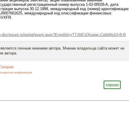
ании акционеров эмитента): акции обыкновенные именные
сударственный регистрационный номер выпуска 1-02-00028-А, дата
страции выпуска 30.12.1998, международный код (номер) идентификации
 RU0007661625, международный код классификации финансовых
ESVXFR.
e-disclosure.ru/portal/event.aspx?EventId=yT7J6iE1Qkueqc-CaIbWe1Q-B-B
 является личным мнением автора. Мнение владельца сайта может не
м автора.
Газпром
раскрытие информации
хорошо