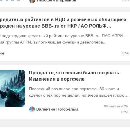
Тимофей Мартынов
09:25
OIBDA 60%....
редитных рейтингов в ВДО и розничных облигациях
ржден на уровне BBB-.ru от НКР / АО РОЛЬФ
(RU) / Элит Строй присвоен на уровне BBB.ru)
ия группы АПРИ, выполняющая функции девелопера...
ин
09:54
Продал то, что нельзя было покупать.
Изменения в портфеле
Последний раз писал про портфель 30 июня и
сделок с тех пор не делал, но вчера вышел плохой
отчет по компании, которую я держал и я её...
06 августа 2026,
Валентин Погорелый
13:51