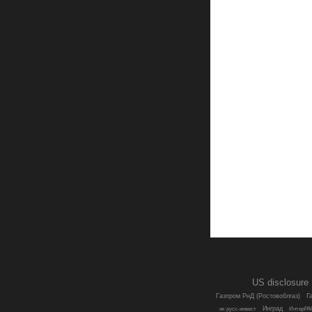
US disclosure
Г
Газпром РнД (Ростовоблгаз)
Инград
ик русс-инвест
ИнтерРА