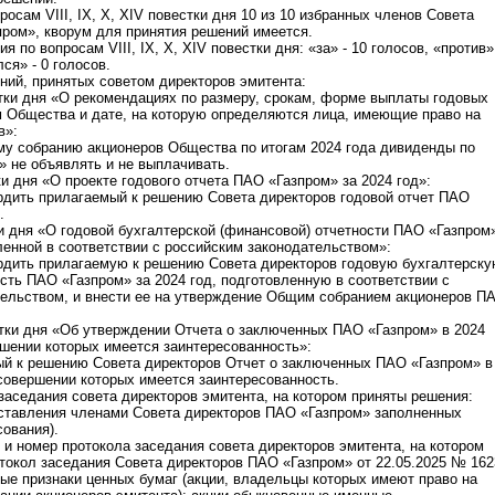
осам VIII, IX, X, XIV повестки дня 10 из 10 избранных членов Совета
ром», кворум для принятия решений имеется.
я по вопросам VIII, IX, X, XIV повестки дня: «за» - 10 голосов, «против»
ся» - 0 голосов.
ний, принятых советом директоров эмитента:
стки дня «О рекомендациях по размеру, срокам, форме выплаты годовых
 Общества и дате, на которую определяются лица, имеющие право на
в»:
у собранию акционеров Общества по итогам 2024 года дивиденды по
 не объявлять и не выплачивать.
ки дня «О проекте годового отчета ПАО «Газпром» за 2024 год»:
рдить прилагаемый к решению Совета директоров годовой отчет ПАО
.
и дня «О годовой бухгалтерской (финансовой) отчетности ПАО «Газпром
вленной в соответствии с российским законодательством»:
рдить прилагаемую к решению Совета директоров годовую бухгалтерск
сть ПАО «Газпром» за 2024 год, подготовленную в соответствии с
тельством, и внести ее на утверждение Общим собранием акционеров П
тки дня «Об утверждении Отчета о заключенных ПАО «Газпром» в 2024
ршении которых имеется заинтересованность»:
ый к решению Совета директоров Отчет о заключенных ПАО «Газпром» в
 совершении которых имеется заинтересованность.
 заседания совета директоров эмитента, на котором приняты решения:
дставления членами Совета директоров ПАО «Газпром» заполненных
ования).
я и номер протокола заседания совета директоров эмитента, на котором
токол заседания Совета директоров ПАО «Газпром» от 22.05.2025 № 162
ые признаки ценных бумаг (акции, владельцы которых имеют право на