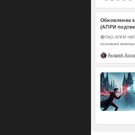
Обновление к
(АПРИ подтве
понижен до А-
🟢ПАО АПРИ НКР подтвердило кредитный рейтинг на уровне BBB-.ru ПАО АПРИ –
основная компан
Андрей Хохр