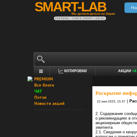
SMART-LAB
Но
Мы делаем деньги на бирже
РЕКЛАМА • CONFA.SMART-LAB.RU
КОТИРОВКИ
АКЦИИ
+4
PREMIUM
Все блоги
ЧАТ
Раскрытие инфо
Поток
|
Рас
22 мая 2025, 15:37
Новости акций
2. Содержание сообщ
о рекомендациях в о
акционерным общество
эмитента
2.1. Сведения о квор
вопросам о принятии 