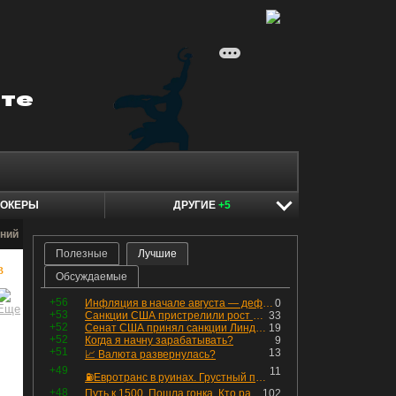
ОКЕРЫ
ДРУГИЕ
+5
ний
Полезные
Лучшие
в
Обсуждаемые
+56
Инфляция в начале августа — дефляция из-за топлива и плодоовощной корзины, но услуги продолжают дорожать, а рубль начал ослабевать.
0
+53
Санкции США пристрелили рост акций в России
33
+52
Сенат США принял санкции Линдси Грэма против России
19
+52
Когда я начну зарабатывать?
9
+51
13
📈 Валюта развернулась?
+49
11
⛽️Евротранс в руинах. Грустный пост😶😞 Что изменилось в облигациях?
+48
Путь к 1500. Пошла гонка. Кто раньше продаст.
102