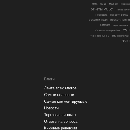
молния
ММК
ммцб
Московс
отчеты РСБУ
Полюс золот
Роснефть
россети волга
россети урал
россети цент
самолет
саратовэнерго
су
Ставропольэнергосбыт
тнс энерго кубань
ТНС энерго Нижн
ФСК Р
Блоги
Лента всех блогов
Самые полезные
Самые комментируемые
Новости
Торговые сигналы
Ответы на вопросы
Книжные рецензии