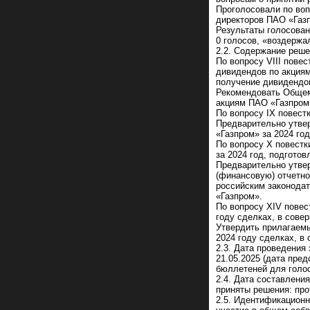
Проголосовали по вопр
директоров ПАО «Газп
Результаты голосовани
0 голосов, «воздержал
2.2. Содержание реше
По вопросу VIII пове
дивидендов по акциям
получение дивидендо
Рекомендовать Общем
акциям ПАО «Газпром»
По вопросу IX повест
Предварительно утве
«Газпром» за 2024 год
По вопросу X повестк
за 2024 год, подгото
Предварительно утве
(финансовую) отчетно
российским законода
«Газпром».
По вопросу XIV повес
году сделках, в сове
Утвердить прилагаем
2024 году сделках, в
2.3. Дата проведения
21.05.2025 (дата пре
бюллетеней для голос
2.4. Дата составлени
приняты решения: про
2.5. Идентификационн