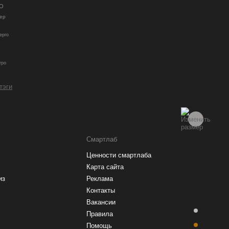
О
ер
ерго
гро
 тэги
Смартлаб
Ценности смартлаба
Карта сайта
из
Реклама
Контакты
Вакансии
Правила
Помощь