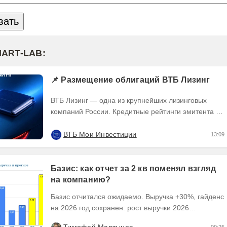
MART-LAB:
📌 Размещение облигаций ВТБ Лизинг
ВТБ Лизинг — одна из крупнейших лизинговых
компаний России. Кредитные рейтинги эмитента —
ruAA от Эксперт РА и AA(RU) от АКРА. О...
ВТБ Мои Инвестиции
13:09
Базис: как отчет за 2 кв поменял взгляд
на компанию?
Базис отчитался ожидаемо. Выручка +30%, гайденс
на 2026 год сохранен: рост выручки 2026
ожидается на уровне 30-40%, рентабельность