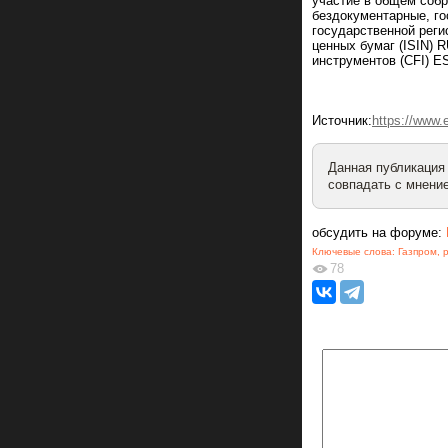
участие в общем собр
бездокументарные, го
государственной реги
ценных бумаг (ISIN)
инструментов (CFI) 
Источник:
https://www.
Данная публикация
совпадать с мнение
обсудить на форуме:
Ключевые слова:
Газпром
,
78