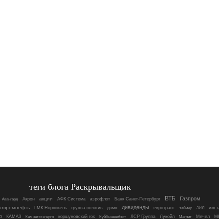
теги блога Раскрывальщик
ВТБ
Газпром
акции
Акрон
АФК Система
аэрофлот
Банк Санкт-Петербург
Авангард
дивиденды
азпромнефть
ГМК Норникель
группа позитив
двмп
евротранс
ижст
займер
ЗИЛ
О
КАМАЗ
коршуновский гок
ЛСР Группа
Лукойл
Магнит
Мечел
М
Камчатскэнерго
КуйбышевАзот