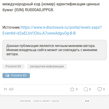
международный код (номер) идентификации ценных
бумаг (ISIN) RU000A0JPPG8.
Источник:
https://www.e-disclosure.ru/portal/event.aspx?
EventId=d2aELbV32ku-A7uwwAdguOg-B-B
Данная публикация является личным мнением автора.
Мнение владельца сайта может не совпадать с мнением
автора.
Россети Юг
раскрытие информации
Россети Юг
31
0
0
0
РЕКЛАМА • CONFA.SMART-LAB.RU