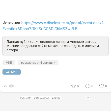
Источник:
https://www.e-disclosure.ru/portal/event.aspx?
EventId=8Daso7ffKkSuCQ8D-ChMSZw-B-B
Данная публикация является личным мнением автора.
Мнение владельца сайта может не совпадать с мнением
автора.
МКБ
раскрытие информации
МКБ
22
0
0
0
РЕКЛАМА • CONFA.SMART-LAB.RU