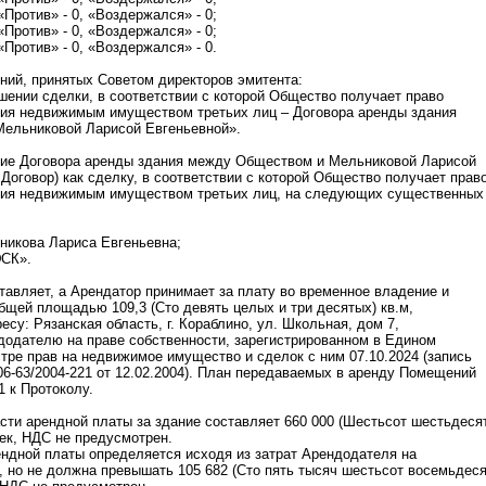
«Против» - 0, «Воздержался» - 0;
«Против» - 0, «Воздержался» - 0;
«Против» - 0, «Воздержался» - 0.
ний, принятых Советом директоров эмитента:
ении сделки, в соответствии с которой Общество получает право
ния недвижимым имуществом третьих лиц – Договора аренды здания
ельниковой Ларисой Евгеньевной».
ние Договора аренды здания между Обществом и Мельниковой Ларисой
 Договор) как сделку, в соответствии с которой Общество получает прав
ния недвижимым имуществом третьих лиц, на следующих существенных
никова Лариса Евгеньевна;
ЭСК».
авляет, а Арендатор принимает за плату во временное владение и
бщей площадью 109,3 (Сто девять целых и три десятых) кв.м,
су: Рязанская область, г. Кораблино, ул. Школьная, дом 7,
одателю на праве собственности, зарегистрированном в Едином
тре прав на недвижимое имущество и сделок с ним 07.10.2024 (запись
06-63/2004-221 от 12.02.2004). План передаваемых в аренду Помещений
1 к Протоколу.
сти арендной платы за здание составляет 660 000 (Шестьсот шестьдеся
еек, НДС не предусмотрен.
ндной платы определяется исходя из затрат Арендодателя на
 но не должна превышать 105 682 (Сто пять тысяч шестьсот восемьдес