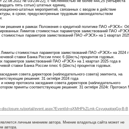
т 22.08.2022 № 03/234-22), с численностью не более 444,25 (четыреста
вадцать пять сотых) штатных единиц.
низационно-штатных мероприятий, связанных с вводом в действие
ктуры, в сроки, предусмотренные трудовым законодательством
и.
тии решения в рамках Положения о кредитной политике ПАО «РЭСК»: О
тированных Лимитов стоимостных параметров заимствований ПАО «РЭС
в стоимостных параметров заимствований ПАО «РЭСК» на 1 квартал 202
е Лимиты стоимостных параметров заимствований ПАО «РЭСК» на 2024 
лючевой ставки Банка России плюс 6 (Шесть) процентов годовых.
х параметров заимствований ПАО «РЭСК» на 1 квартал 2025 года в
чевой ставки Банка России плюс 6 (Шесть) процентов годовых.
 заседания совета директоров (наблюдательного совета) эмитента, на
ветствующие решения: 31 октября 2024 года
я и номер протокола заседания совета директоров (наблюдательного
 котором приняты соответствующие решения: 31 октября 2024г. Протокол
.e-disclosure.ru/portal/event.aspx?EventId=qXMHPkZLmk-CsyuguqtqgGg-B-B
 является личным мнением автора. Мнение владельца сайта может не
м автора.