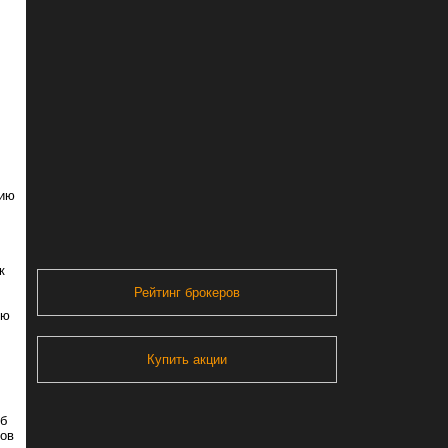
нию
к
Рейтинг брокеров
ую
Купить акции
об
ров