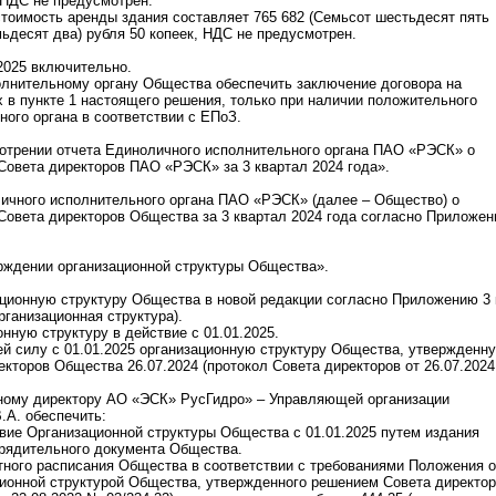
, НДС не предусмотрен.
тоимость аренды здания составляет 765 682 (Семьсот шестьдесят пять
ьдесят два) рубля 50 копеек, НДС не предусмотрен.
.2025 включительно.
олнительному органу Общества обеспечить заключение договора на
 в пункте 1 настоящего решения, только при наличии положительного
ого органа в соответствии с ЕПоЗ.
отрении отчета Единоличного исполнительного органа ПАО «РЭСК» о
овета директоров ПАО «РЭСК» за 3 квартал 2024 года».
личного исполнительного органа ПАО «РЭСК» (далее – Общество) о
Совета директоров Общества за 3 квартал 2024 года согласно Приложе
рждении организационной структуры Общества».
ационную структуру Общества в новой редакции согласно Приложению 3 
рганизационная структура).
нную структуру в действие с 01.01.2025.
ей силу с 01.01.2025 организационную структуру Общества, утвержденн
кторов Общества 26.07.2024 (протокол Совета директоров от 26.07.2024
ьному директору АО «ЭСК» РусГидро» – Управляющей организации
.А. обеспечить:
твие Организационной структуры Общества с 01.01.2025 путем издания
орядительного документа Общества.
тного расписания Общества в соответствии с требованиями Положения 
ионной структурой Общества, утвержденного решением Совета директо