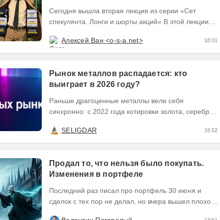
Сегодня вышла вторая лекция из серии «Сет
спекулянта. Лонги и шорты акций» В этой лекции
мы разберём теоретическую базу второго робота....
Алексей Ван <o-s-a.net>
18:01
Рынок металлов распадается: кто
выиграет в 2026 году?
Раньше драгоценные металлы вели себя
синхронно: с 2022 года котировки золота, серебра
и платины выросли кратно. Но к 2026 году рынок
SELIGDAR
16:52
разделился. В...
Продал то, что нельзя было покупать.
Изменения в портфеле
Последний раз писал про портфель 30 июня и
сделок с тех пор не делал, но вчера вышел плохой
отчет по компании, которую я держал и я её...