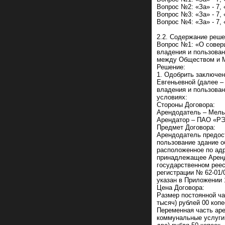
Вопрос №2: «За» - 7, 
Вопрос №3: «За» - 7, 
Вопрос №4: «За» - 7, 
2.2. Содержание реше
Вопрос №1: «О соверш
владения и пользова
между Обществом и М
Решение:
1. Одобрить заключе
Евгеньевной (далее –
владения и пользова
условиях:
Стороны Договора:
Арендодатель – Мель
Арендатор – ПАО «Р
Предмет Договора:
Арендодатель предост
пользование здание о
расположенное по адре
принадлежащее Аренд
государственном реес
регистрации № 62-01/
указан в Приложении 
Цена Договора:
Размер постоянной ча
тысяч) рублей 00 коп
Переменная часть аре
коммунальные услуги,