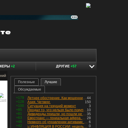
ОКЕРЫ
+2
ДРУГИЕ
+57
ний
Полезные
Лучшие
Обсуждаемые
+179
Летнее обострение. Как мошенники пытаются подсунуть кнопку "БАБЛО" девушкам
44
+128
Азия. Четверг.
150
+100
Ситуация на текущий момент
3
+85
Продал то, что нельзя было покупать. Изменения в портфеле
10
+81
Дивиденды пришли, но пошли не туда
35
+63
Евротранс — гениальная афера. Собрал с инвесторов денег, выплатил дивидендов больше текущей капитализации и ушёл в дефолт
28
+46
Немного об управлении активами. Для заинтересованных
6
+42
0
📈ИНФЛЯЦИЯ В РОССИИ: недельная дефляция, но в годовом выражении рост 😢