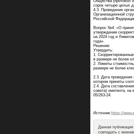
Общества (протокол о
сорок четыре целых д
4.3. Проведение орга
Организационной стру
Российской Федераци
Вопрос №4: «О приня
утверждении скоррек
на 2024 год и Лимито
года».
Решение:
Утвердить:
1. Скорректированны
в размере не более к
2. Лимиты стоимостны
размере не более клю
2.3. Дата проведения
котором приняты соот
2.4. Дата составлени
совета) эмитента, на
05/263-24.
Источник:
https://www
Данная публикация
совпадать с мнение