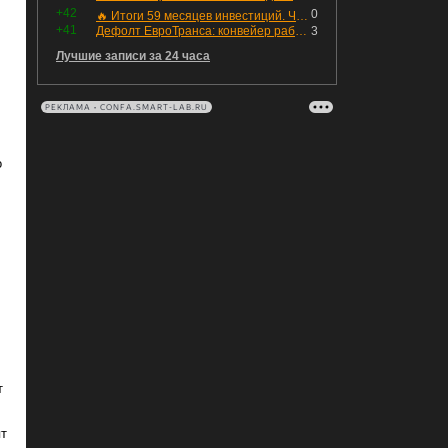
+42
0
🔥 Итоги 59 месяцев инвестиций. Что произошло с портфелем и мои дальнейшие действия. Капитал – ₽2,364 млн
+41
Дефолт ЕвроТранса: конвейер работает исправно
3
Лучшие записи за 24 часа
РЕКЛАМА • CONFA.SMART-LAB.RU
о
т
ят