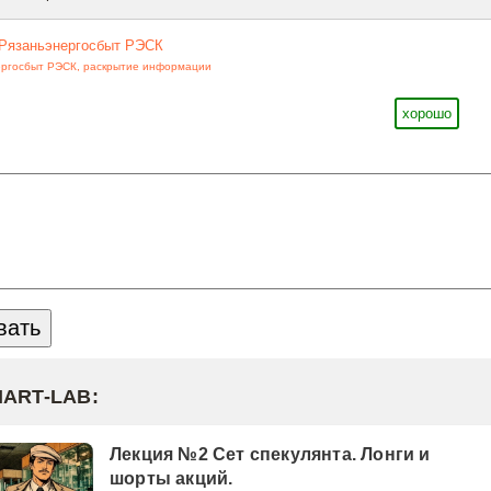
Рязаньэнергосбыт РЭСК
ергосбыт РЭСК
,
раскрытие информации
хорошо
MART-LAB:
Лекция №2 Сет спекулянта. Лонги и
шорты акций.