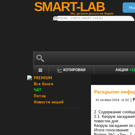
SMART-LAB
Но
Мы делаем деньги на бирже
РЕКЛАМА • CONFA.SMART-LAB.RU
КОТИРОВКИ
АКЦИИ
+1
PREMIUM
Все блоги
ЧАТ
Раскрытие инфо
Поток
|
31 октября 2024, 11:52
Новости акций
2. Содержание сообщ
2.1. Кворум заседани
повестки дня:
Кворум заседания по 
Итоги голосования:
Вопрос №1: «За» - 7, 