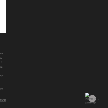
аль
КБ
О
ер
ерго
гро
 тэги