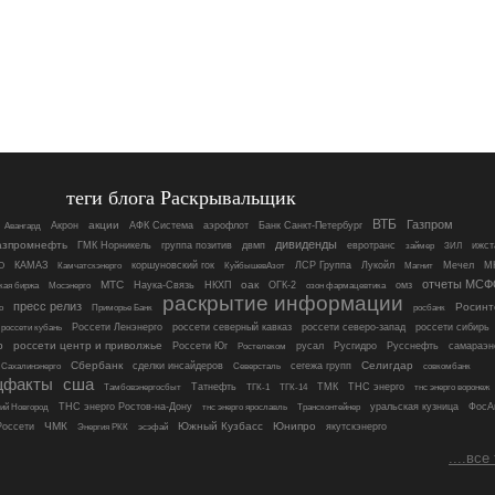
теги блога Раскрывальщик
ВТБ
Газпром
акции
Акрон
АФК Система
аэрофлот
Банк Санкт-Петербург
Авангард
дивиденды
азпромнефть
ГМК Норникель
группа позитив
двмп
евротранс
ижст
займер
ЗИЛ
О
КАМАЗ
коршуновский гок
ЛСР Группа
Лукойл
Магнит
Мечел
М
Камчатскэнерго
КуйбышевАзот
отчеты МСФ
МТС
оак
Мосэнерго
Наука-Связь
НКХП
ОГК-2
омз
кая биржа
озон фармацевтика
раскрытие информации
пресс релиз
Росинт
росбанк
о
Приморье Банк
россети кубань
Россети Ленэнерго
россети северный кавказ
россети северо-запад
россети сибирь
р
россети центр и приволжье
Россети Юг
русал
Русгидро
Русснефть
самараэн
Ростелеком
Сбербанк
Селигдар
сделки инсайдеров
сегежа групп
совкомбанк
Сахалинэнерго
Северсталь
щфакты
сша
Татнефть
ТМК
ТНС энерго
тнс энерго воронеж
Тамбовэнергосбыт
ТГК-1
ТГК-14
ТНС энерго Ростов-на-Дону
Трансконтейнер
уральская кузница
ФосА
ий Новгород
тнс энерго ярославль
ЧМК
Южный Кузбасс
Юнипро
оссети
якутскэнерго
Энергия РКК
эсэфай
....все