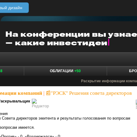
вый дизайн
18
ОБЛИГАЦИИ
+50
БР
Раскрытие информации компа
рмации компаний
|
📰"РЭСК" Решения совета директоров
Раскрывальщик
ения
я Совета директоров эмитента и результаты голосования по вопросам
вопросам имеется.
«Против» - 0, «Воздержался» - 0;