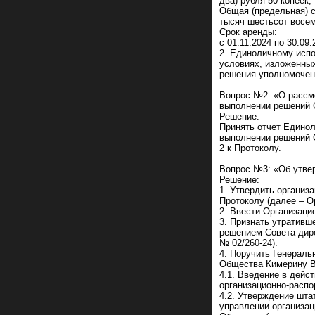
два) рубля 50 копеек
Общая (предельная) с
тысяч шестьсот восем
Срок аренды:
с 01.11.2024 по 30.09
2. Единоличному исп
условиях, изложенных
решения уполномоченн
Вопрос №2: «О рассм
выполнении решений С
Решение:
Принять отчет Едино
выполнении решений 
2 к Протоколу.
Вопрос №3: «Об утве
Решение:
1. Утвердить организ
Протоколу (далее – О
2. Ввести Организацио
3. Признать утративш
решением Совета дире
№ 02/260-24).
4. Поручить Генерал
Общества Кимерину В
4.1. Введение в дейс
организационно-расп
4.2. Утверждение шта
управлении организац