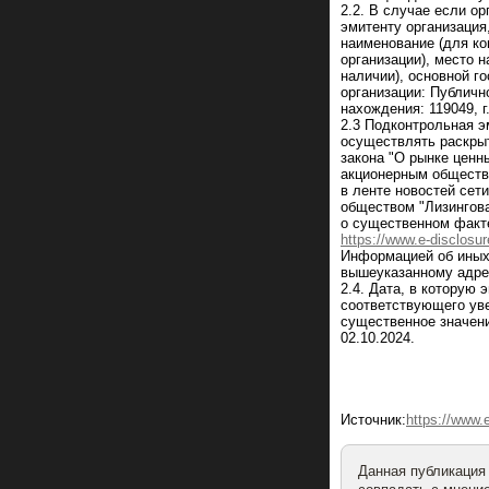
2.2. В случае если о
эмитенту организация
наименование (для ко
организации), место 
наличии), основной г
организации: Публичн
нахождения: 119049, г
2.3 Подконтрольная э
осуществлять раскрыт
закона "О рынке цен
акционерным обществ
в ленте новостей сет
обществом "Лизингов
о существенном факт
https://www.e-disclos
Информацией об иных
вышеуказанному адрес
2.4. Дата, в которую
соответствующего ув
существенное значени
02.10.2024.
Источник:
https://www
Данная публикация