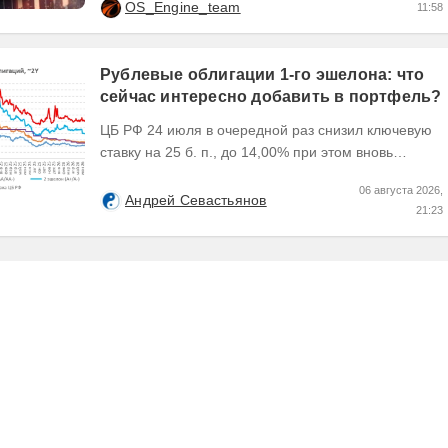
OS_Engine_team
11:58
рыночную...
Рублевые облигации 1-го эшелона: что
сейчас интересно добавить в портфель?
ЦБ РФ 24 июля в очередной раз снизил ключевую
ставку на 25 б. п., до 14,00% при этом вновь
изменил прогноз траектории ее понижения сместив
06 августа 2026,
его...
Андрей Севастьянов
21:23