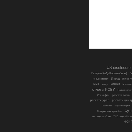
US disclosure
Г
Газпром РнД (Ростовоблгаз)
Инград
ик русс-инвест
ИнтерРА
молния
ММК
ммцб
Московс
отчеты РСБУ
Полюс золот
Роснефть
россети волга
россети урал
россети цент
самолет
саратовэнерго
су
Ставропольэнергосбыт
тнс энерго кубань
ТНС энерго Нижн
ФСК Р