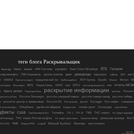
теги блога Раскрывальщик
ВТБ
Газпром
акции
Акрон
АФК Система
аэрофлот
Банк Санкт-Петербург
Авангард
дивиденды
азпромнефть
ГМК Норникель
группа позитив
двмп
евротранс
ижст
займер
ЗИЛ
О
КАМАЗ
коршуновский гок
ЛСР Группа
Лукойл
Магнит
Мечел
М
Камчатскэнерго
КуйбышевАзот
отчеты МСФ
МТС
оак
Мосэнерго
Наука-Связь
НКХП
ОГК-2
омз
кая биржа
озон фармацевтика
раскрытие информации
пресс релиз
Росинт
росбанк
о
Приморье Банк
россети кубань
Россети Ленэнерго
россети северный кавказ
россети северо-запад
россети сибирь
р
россети центр и приволжье
Россети Юг
русал
Русгидро
Русснефть
самараэн
Ростелеком
Сбербанк
Селигдар
сделки инсайдеров
сегежа групп
совкомбанк
Сахалинэнерго
Северсталь
щфакты
сша
Татнефть
ТМК
ТНС энерго
тнс энерго воронеж
Тамбовэнергосбыт
ТГК-1
ТГК-14
ТНС энерго Ростов-на-Дону
Трансконтейнер
уральская кузница
ФосА
ий Новгород
тнс энерго ярославль
ЧМК
Южный Кузбасс
Юнипро
оссети
якутскэнерго
Энергия РКК
эсэфай
....все