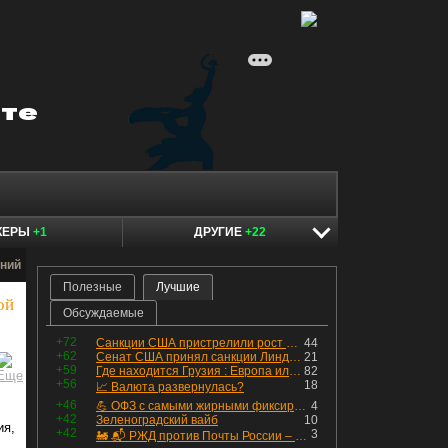
КЕРЫ
+1
ДРУГИЕ
+22
ний
Полезные
Лучшие
ой
Обсуждаемые
+72
Санкции США пристрелили рост акций в России
44
+62
Сенат США принял санкции Линдси Грэма против России
21
+59
Где находится Грузия : Европа или Азия
82
+56
18
📈 Валюта развернулась?
+46
💪 ОФЗ с самыми жирными фиксированными купонами
4
+42
Зеленоградский вайб
10
ия,
+42
3
🚂 📬 РЖД против Почты России – Какие облигации выбрать?