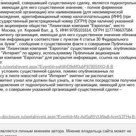
рганизацией, совершившей существенную сделку, является подконтрольн
, имеющая для него существенное значение, - полное фирменное
ммерческой организации) или наименование (для некоммерческой
нахождения, идентификационный номер налогоплательщика (ИНН) (при
осударственный регистрационный номер (ОГРН) (при наличии) указанной
ое акционерное общество "Лизинговая компания "Европлан", место
. Москва, ул. Коровий Вал, д. 5, ИНН 9705101614, ОГРН 1177746637584.
митенту организация, имеющая для него существенное значение обязан
ие информации в соответствии с пунктом 4 статьи 30 Федерального
ных бумаг", сообщение о существенном факте о совершении Публичным
ом "Лизинговая компания "Европлан" существенной сделки, опубликова
и "Интернет" по адресу, используемому Публичным акционерным
ая компания "Европлан" для раскрытия информации, ссылка на сообщен
е:
ure.ru/portal/event.aspx?EventId=sghWrD9eM0ubP8780SllXQ-B-B
 условиях существенной сделки, помимо опубликованных по
у в ленте новостей сети "Интернет" эмитент не располагает.
 эмитент узнал или должен был узнать, в том числе посредством получен
едомления от подконтрольной эмитенту организации, имеющей для него
е, о совершении указанной организацией существенной сделки –
.e-disclosure.ru/portal/event.aspx?EventId=Mz-AdSp8SVUiNw8-AnmS3THg-B
 является личным мнением автора. Мнение владельца сайта может не