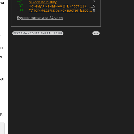
+41
Мысли по рынку.
7
ая
+37
Почему я ненавижу ВТБ (пост 217, 12+)
15
+33
#ИтогиНедели: рынок растёт, ЕвроТранс трещит
0
Лучшие записи за 24 часа
РЕКЛАМА • CONFA.SMART-LAB.RU
а
но
ие
ия
-B