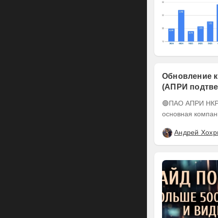
Обновление к
(АПРИ подтве
понижен до А-
🟢ПАО АПРИ НКР подтвердило кредитный рейтинг на уровне BBB-.ru ПАО АПРИ –
основная компан
Андрей Хохр