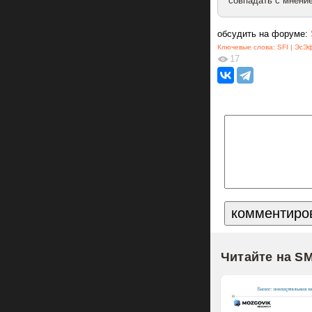
совпадать с мнение
обсудить на форуме:
Ключевые слова:
SFI | ЭсЭ
17
Читайте на S