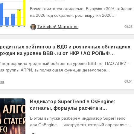
Базис отчитался ожидаемо. Выручка +30%, гайденс
на 2026 год сохранен: рост выручки 2026
ожидается на уровне 30-40%, рентабельность
Тимофей Мартынов
09:25
OIBDA 60%....
редитных рейтингов в ВДО и розничных облигациях
ржден на уровне BBB-.ru от НКР / АО РОЛЬФ
(RU) / Элит Строй присвоен на уровне BBB.ru)
ия группы АПРИ, выполняющая функции девелопера...
ин
09:54
Индикатор SuperTrend в OsEngine:
сигналы, формулы расчёта и
бесплатный робот.
В этом выпуске разберём индикатор SuperTrend
для OsEngine — инструмент, который определяет
направление тренда через текущую цену и