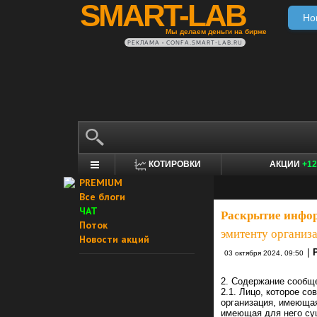
SMART-LAB
Но
Мы делаем деньги на бирже
РЕКЛАМА • CONFA.SMART-LAB.RU
КОТИРОВКИ
АКЦИИ
+12
PREMIUM
Все блоги
ЧАТ
Раскрытие инфо
Поток
эмитенту организ
Новости акций
|
03 октября 2024, 09:50
2. Содержание сообщ
2.1. Лицо, которое с
организация, имеющая
имеющая для него су