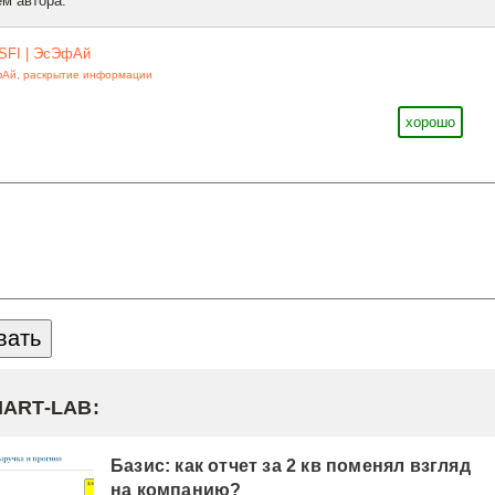
м автора.
SFI | ЭсЭфАй
фАй
,
раскрытие информации
хорошо
MART-LAB:
Базис: как отчет за 2 кв поменял взгляд
на компанию?