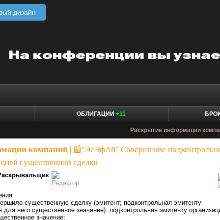
вый дизайн
ОБЛИГАЦИИ
+11
БРО
Раскрытие информации компа
рмации компаний
|
📰"ЭсЭфАй" Совершение подконтрольн
ацией существенной сделки
Раскрывальщик
ения
овершило существенную сделку (эмитент; подконтрольная эмитенту
 для него существенное значение): подконтрольная эмитенту организац
щественное значение;